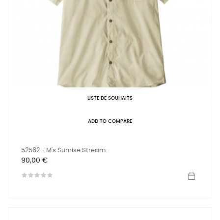
LISTE DE SOUHAITS
ADD TO COMPARE
52562 - M's Sunrise Stream...
Prix
90,00 €