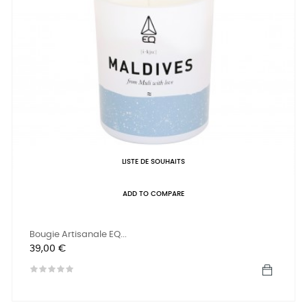
LISTE DE SOUHAITS
ADD TO COMPARE
Bougie Artisanale EQ...
Prix
39,00 €