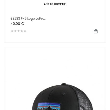
ADD TO COMPARE
38283 P-6 Logo LoPro...
Prix
40,00 €