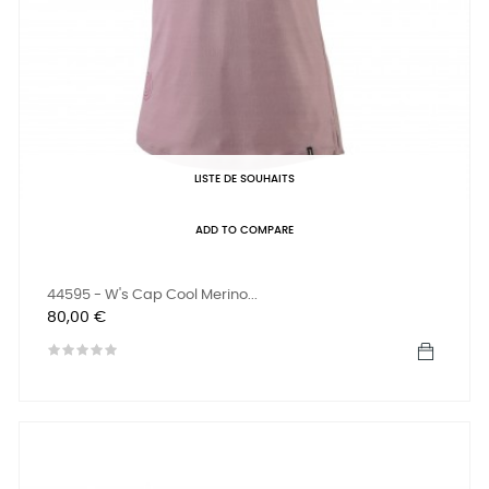
LISTE DE SOUHAITS
ADD TO COMPARE
44595 - W's Cap Cool Merino...
Prix
80,00 €