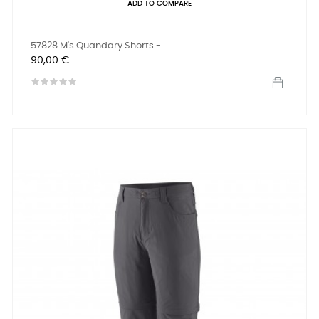
ADD TO COMPARE
57828 M's Quandary Shorts -...
Prix
90,00 €