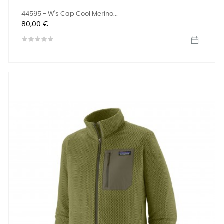
44595 - W's Cap Cool Merino...
Prix
80,00 €