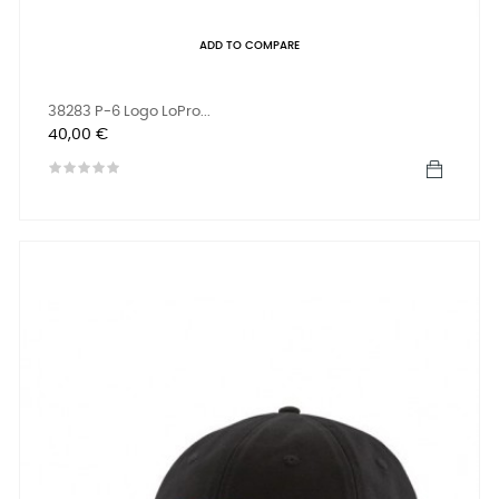
ADD TO COMPARE
38283 P-6 Logo LoPro...
Prix
40,00 €