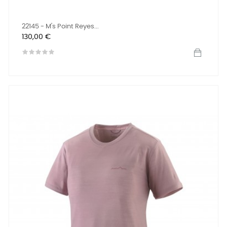
22145 - M's Point Reyes...
Prix
130,00 €