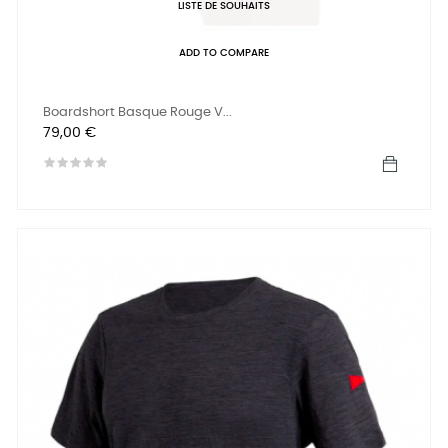
LISTE DE SOUHAITS
ADD TO COMPARE
Boardshort Basque Rouge V...
Prix
79,00 €