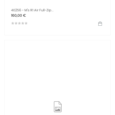
40256 - M's R1 Air Full-Zip...
Prix
160,00 €