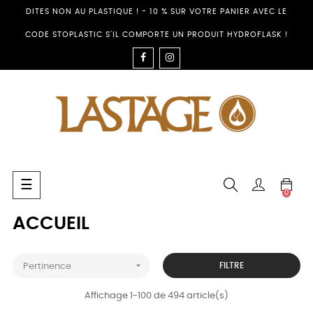
DITES NON AU PLASTIQUE ! - 10 % SUR VOTRE PANIER AVEC LE
CODE STOPLASTIC S'IL COMPORTE UN PRODUIT HYDROFLASK !
FACEBOOK
INSTAGRAM
Basculer
☰
0
la
navigation
ACCUEIL

FILTRE
Pertinence
Affichage 1-100 de 494 article(s)