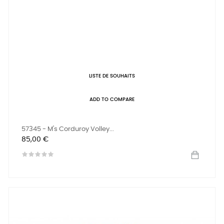
LISTE DE SOUHAITS
ADD TO COMPARE
57345 - M's Corduroy Volley...
Prix
85,00 €