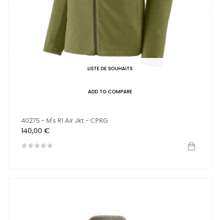
LISTE DE SOUHAITS
ADD TO COMPARE
40275 - M's R1 Air Jkt - CPRG
Prix
140,00 €