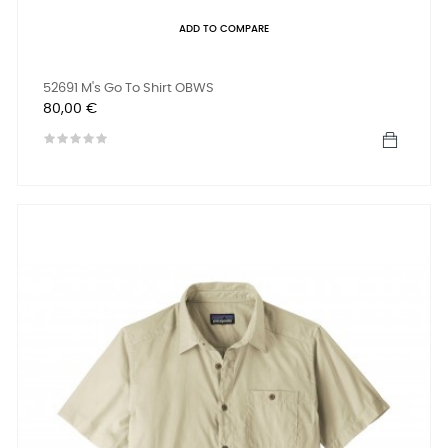
ADD TO COMPARE
52691 M's Go To Shirt OBWS
Prix
80,00 €