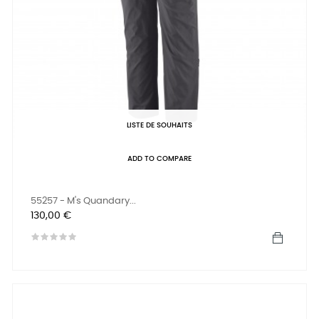
LISTE DE SOUHAITS
ADD TO COMPARE
55257 - M's Quandary...
Prix
130,00 €