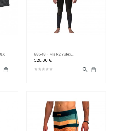
BLK
88548 - M's R2 Yulex...
Prix
520,00 €

