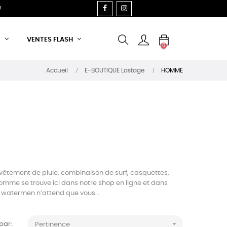
FACEBOOK
INSTAGRAM
!
T
VENTES FLASH
0
Accueil
E-BOUTIQUE Lastage
HOMME
, vêtement de pluie, combinaison de surf, casquettes,
mme se trouve ici dans notre shop en ligne et dans
les watermen n’attend que vous…

 par:
Pertinence