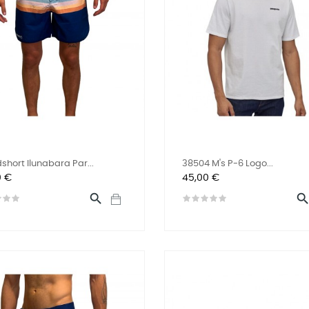
short Ilunabara Par...
38504 M's P-6 Logo...
Prix
0 €
45,00 €
