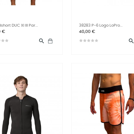
hort DUC XI III Par...
38283 P-6 Logo LoPro...
Prix
0 €
40,00 €
