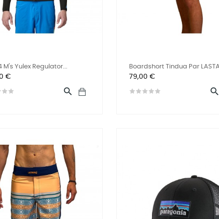
 M's Yulex Regulator...
Boardshort Tindua Par LAST
Prix
00 €
79,00 €
