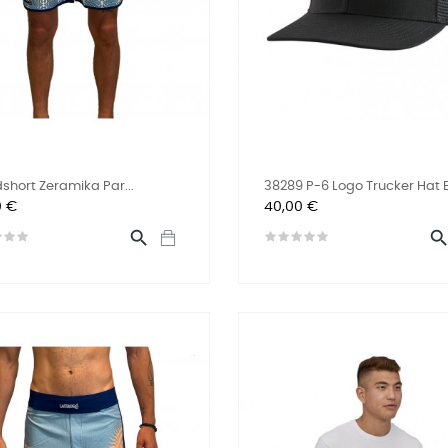
short Zeramika Par...
38289 P-6 Logo Trucker Hat 
Prix
0 €
40,00 €
