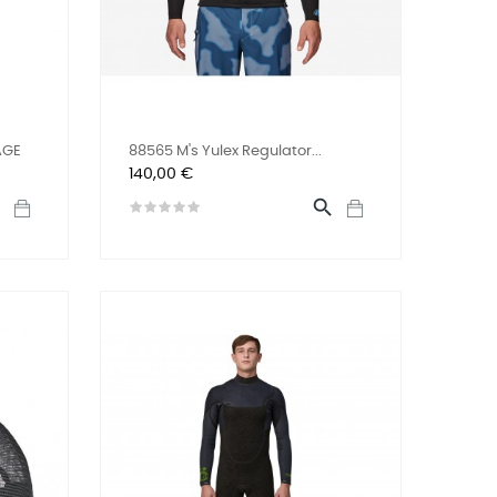
AGE
88565 M's Yulex Regulator...
Prix
140,00 €

