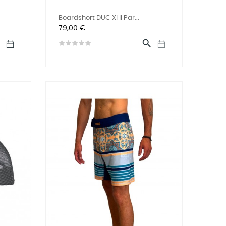
Boardshort DUC XI II Par...
Prix
79,00 €

