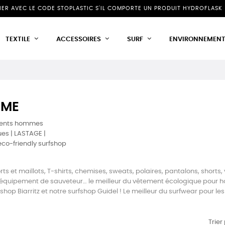
NIER AVEC LE CODE STOPLASTIC S'IL COMPORTE UN PRODUIT HYDROFLASK 
TEXTILE
ACCESSOIRES
SURF
ENVIRONNEMEN
ME
ts et maillots, T-shirts, chemises, sweats, polaires, pantalons, shorts
équipement de sauveteur… le meilleur du vêtement écologique pour ho
fshop Biarritz et notre surfshop Guidel ! Le meilleur du surfwear pour 
Trier