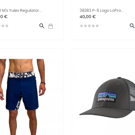
 M's Yulex Regulator...
38283 P-6 Logo LoPro...
Prix
00 €
40,00 €
