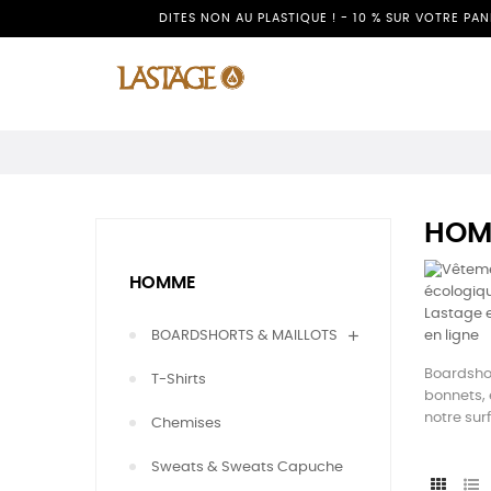
DITES NON AU PLASTIQUE ! - 10 % SUR VOTRE PA
HOM
HOMME
BOARDSHORTS & MAILLOTS
Boardshor
T-Shirts
bonnets, 
notre sur
Chemises
Sweats & Sweats Capuche