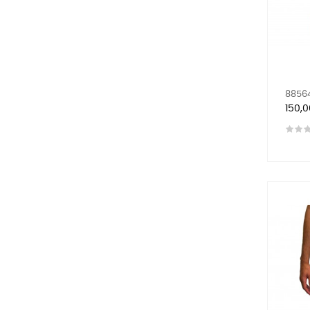
88564
Prix
150,