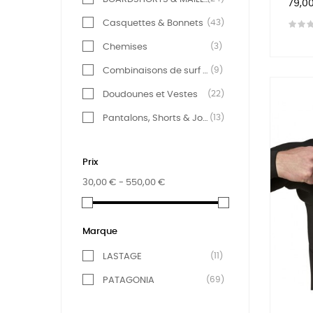
Prix
79,0
(43)
Casquettes & Bonnets
(3)
Chemises
(9)
Combinaisons de surf et Accessoires
(22)
Doudounes et Vestes
(13)
Pantalons, Shorts & Joggings
(23)
Polaires
Prix
(17)
Sweats & Sweats Capuche
30,00 € - 550,00 €
(28)
T-Shirts
(7)
Vêtements de pluie
Marque
(11)
LASTAGE
(69)
PATAGONIA