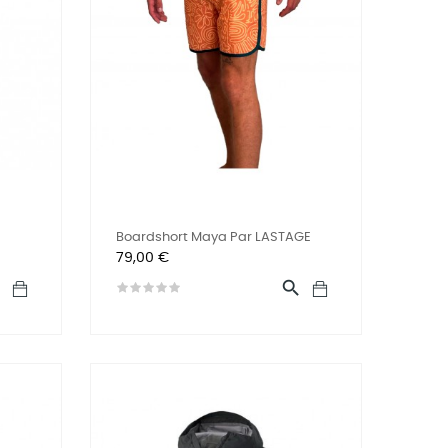
Boardshort Maya Par LASTAGE
Prix
79,00 €

