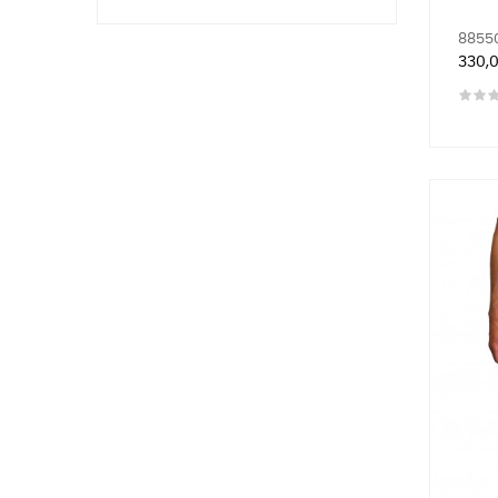
88550
Prix
330,