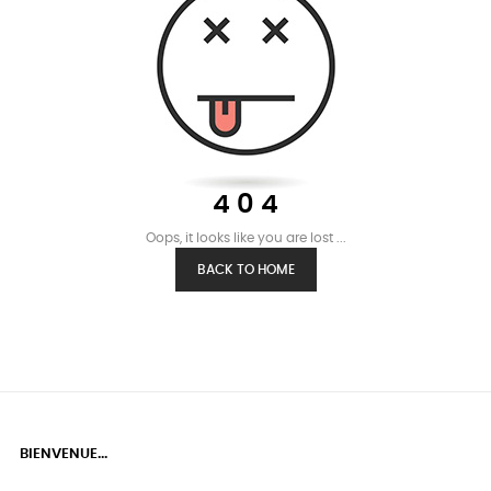
4 0 4
Oops, it looks like you are lost ...
BACK TO HOME
BIENVENUE...