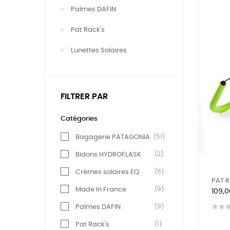
Palmes DAFIN
Pat Rack's
Lunettes Solaires
FILTRER PAR
Catégories
(51)
Bagagerie PATAGONIA
(2)
Bidons HYDROFLASK
(6)
Crèmes solaires EQ
PAT R
(9)
Made In France
Prix
109,
(9)
Palmes DAFIN
(1)
Pat Rack's