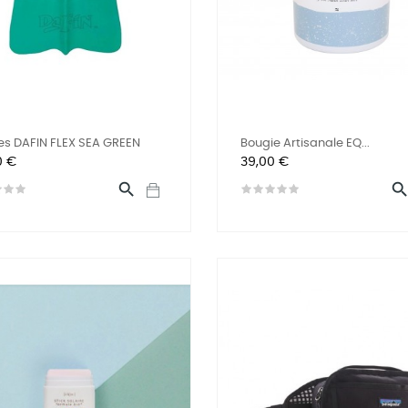
s DAFIN FLEX SEA GREEN
Bougie Artisanale EQ...
Prix
0 €
39,00 €
