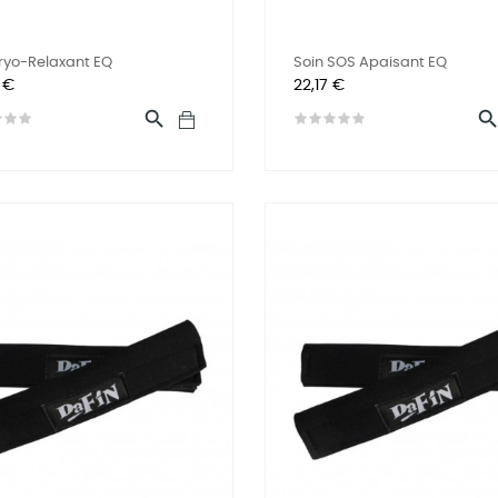
ryo-Relaxant EQ
Soin SOS Apaisant EQ
Prix
 €
22,17 €
