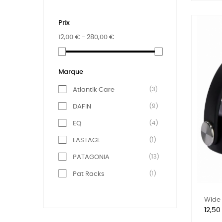
Prix
12,00 € - 280,00 €
Marque
(3)
Atlantik Care
(9)
DAFIN
(4)
EQ
(1)
LASTAGE
(13)
PATAGONIA
(1)
Pat Racks
Wide 
Prix
12,50