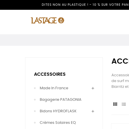
DITES NON AU PLASTIQUE ! - 10 % SUR VOTRE PA
ACC
ACCESSOIRES
Accessoir
de surf m
Biarritz 
Made In France
Bagagerie PATAGONIA
Bidons HYDROFLASK
Crèmes Solaires EQ