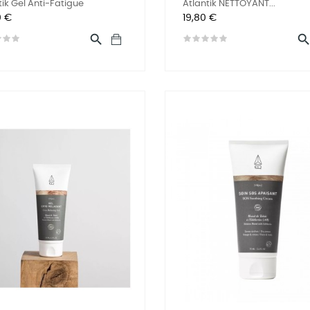
tik Gel Anti-Fatigue
Atlantik NETTOYANT...
Prix
0 €
19,80 €
