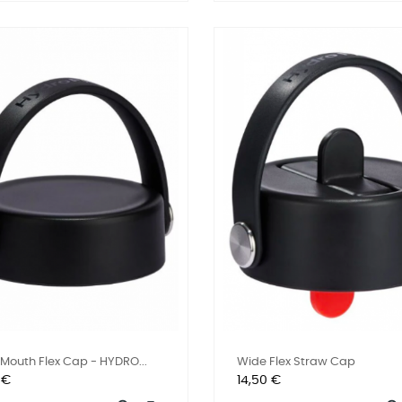
Mouth Flex Cap - HYDRO...
Wide Flex Straw Cap
Prix
 €
14,50 €