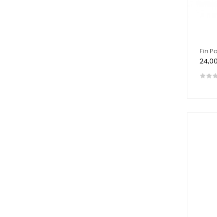
Fin P
Prix
24,0