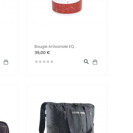
Bougie Artisanale EQ...
Prix
39,00 €

