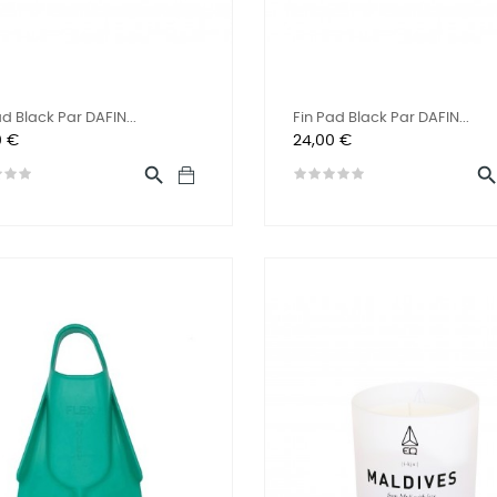
ad Black Par DAFIN...
Fin Pad Black Par DAFIN...
Prix
0 €
24,00 €
