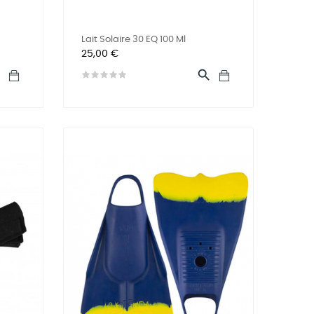
Lait Solaire 30 EQ 100 Ml
Prix
25,00 €

