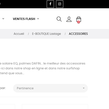
FACEBOOK
INSTAGRAM
!
T
VENTES FLASH
0
Accueil
E-BOUTIQUE Lastage
ACCESSOIRES
olaire EQ, palmes DAFIN… le meilleur des accessoires
ci dans notre shop en ligne et dans notre surfshop
attend que vous…

 par:
Pertinence