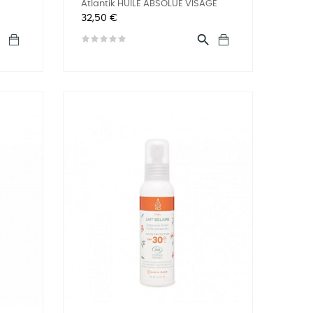
Atlantik HUILE ABSOLUE VISAGE
Prix
32,50 €

