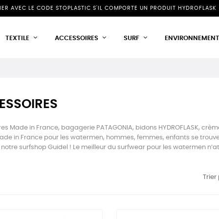
NIER AVEC LE CODE STOPLASTIC S'IL COMPORTE UN PRODUIT HYDROFLASK 
TEXTILE
ACCESSOIRES
SURF
ENVIRONNEMEN
ESSOIRES
es Made in France, bagagerie PATAGONIA, bidons HYDROFLASK, crème s
ade in France pour les watermen, hommes, femmes, enfants se trouve i
et notre surfshop Guidel ! Le meilleur du surfwear pour les watermen n’
Trier