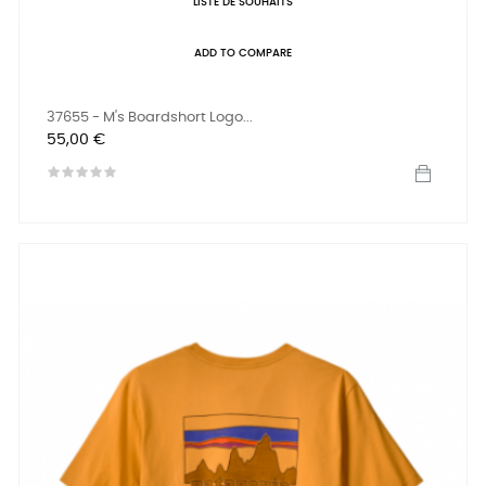
LISTE DE SOUHAITS
ADD TO COMPARE
37655 - M's Boardshort Logo...
Prix
55,00 €