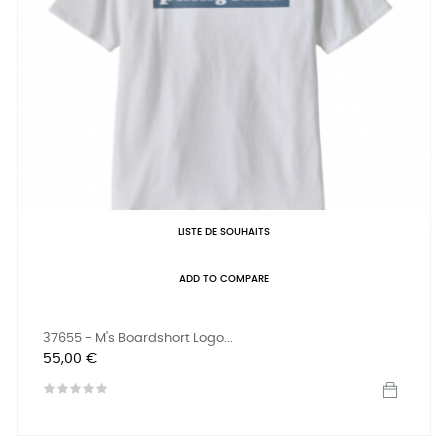
LISTE DE SOUHAITS
ADD TO COMPARE
37655 - M's Boardshort Logo...
Prix
55,00 €