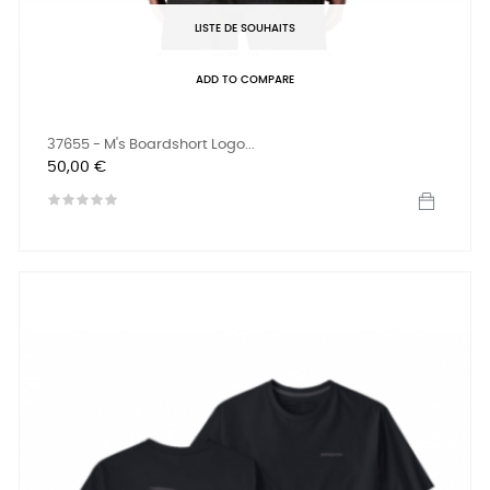
LISTE DE SOUHAITS
ADD TO COMPARE
37655 - M's Boardshort Logo...
Prix
50,00 €