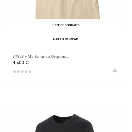
LISTE DE SOUHAITS
ADD TO COMPARE
37823 - M's Balance Organic...
Prix
45,00 €