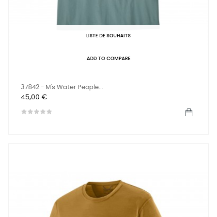
LISTE DE SOUHAITS
ADD TO COMPARE
37842 - M's Water People...
Prix
45,00 €