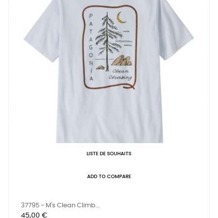
LISTE DE SOUHAITS
ADD TO COMPARE
37795 - M's Clean Climb...
Prix
45,00 €