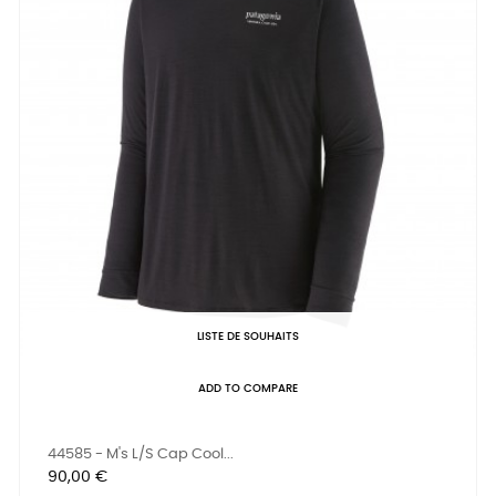
LISTE DE SOUHAITS
ADD TO COMPARE
44585 - M's L/S Cap Cool...
Prix
90,00 €