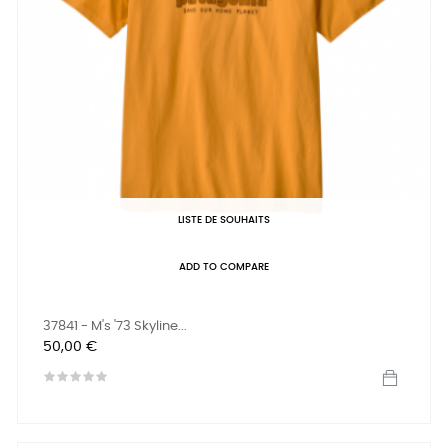
LISTE DE SOUHAITS
ADD TO COMPARE
37841 - M's '73 Skyline...
Prix
50,00 €