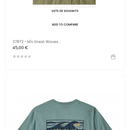
LISTE DE SOUHAITS
ADD TO COMPARE
37873 - M's Great Waves...
Prix
45,00 €