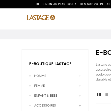
DITES NON AU PLASTIQUE ! - 10 % SUR VOTRE PA
E-B
E-BOUTIQUE LASTAGE
Lastage e
accessoir
écologiqu
HOMME
durable et
FEMME
ENFANT & BEBE
ACCESSOIRES