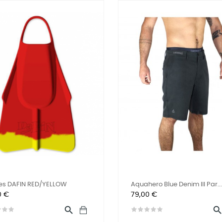
es DAFIN RED/YELLOW
Aquahero Blue Denim III Par...
Prix
0 €
79,00 €
