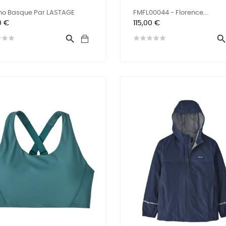
ho Basque Par LASTAGE
FMFL00044 - Florence...
Prix
0 €
115,00 €
