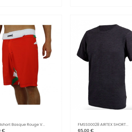
short Basque Rouge V...
FMSS00028 AIRTEX SHORT...
Prix
0 €
65,00 €