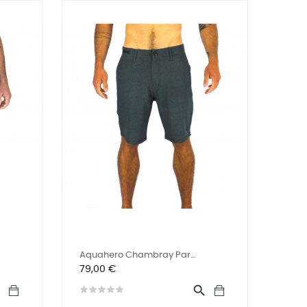
Aquahero Chambray Par
Prix
LASTAGE
79,00 €

