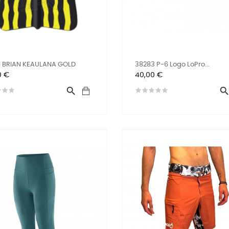
N BRIAN KEAULANA GOLD
38283 P-6 Logo LoPro...
Prix
0 €
40,00 €
