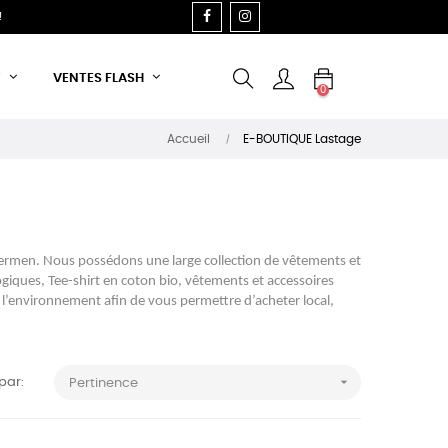
FACEBOOK
INSTAGRAM
!
T
VENTES FLASH
0
Accueil
E-BOUTIQUE Lastage
termen. Nous possédons une large collection de vêtements et
iques, Tee-shirt en coton bio, vêtements et accessoires
l’environnement afin de vous permettre d’acheter local,

 par:
Pertinence