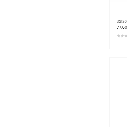
32130
Prix
77,6