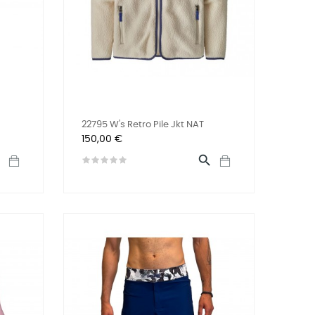
22795 W's Retro Pile Jkt NAT
Prix
150,00 €

