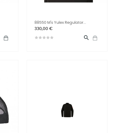
88550 M's Yulex Regulator...
Prix
330,00 €

