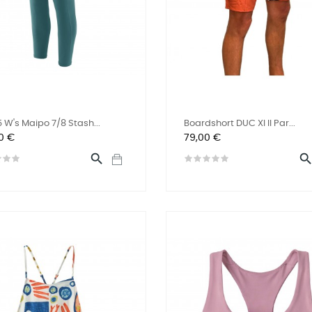
 W's Maipo 7/8 Stash...
Boardshort DUC XI II Par...
Prix
0 €
79,00 €
