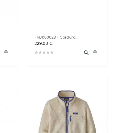
FMJK00028 - Cordura...
Prix
229,00 €

