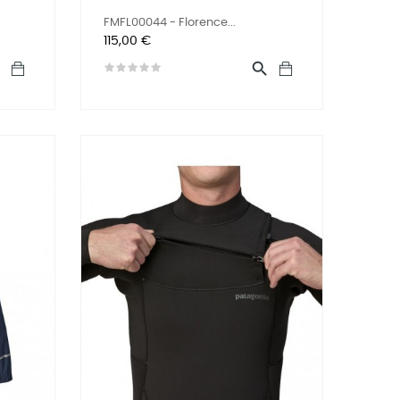
FMFL00044 - Florence...
Prix
115,00 €

