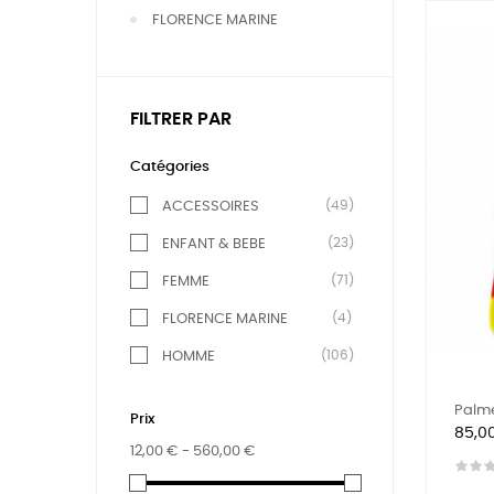
FLORENCE MARINE
FILTRER PAR
Catégories
(49)
ACCESSOIRES
(23)
ENFANT & BEBE
(71)
FEMME
(4)
FLORENCE MARINE
(106)
HOMME
Palm
Prix
Prix
85,0
12,00 € - 560,00 €