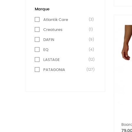
Marque
(3)
Atlantik Care
(1)
Creatures
(9)
DAFIN
(4)
EQ
(12)
LASTAGE
(127)
PATAGONIA
(1)
Pat Racks
Board
Prix
79,0