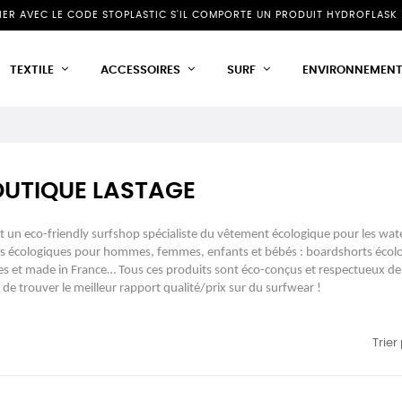
NIER AVEC LE CODE STOPLASTIC S'IL COMPORTE UN PRODUIT HYDROFLASK 
TEXTILE
ACCESSOIRES
SURF
ENVIRONNEMEN
OUTIQUE LASTAGE
st un eco-friendly surfshop spécialiste du vêtement écologique pour les wa
es écologiques pour hommes, femmes, enfants et bébés : boardshorts écolog
es et made in France… Tous ces produits sont éco-conçus et respectueux de 
 de trouver le meilleur rapport qualité/prix sur du surfwear !
Trier