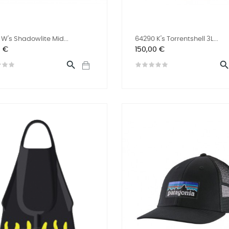
 W's Shadowlite Mid...
64290 K's Torrentshell 3L...
Prix
0 €
150,00 €
