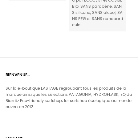
O par ECOCERT et COSME
BIO. SANS parabène, SAN
S silicone, SANS alcool, SA
NS PEG et SANS nanoparti
cule
BIENVENUE...
Sur la e-boutique LASTAGE regroupant tous les produits de la
marque ainsi que les sélections PATAGONIA, HYDROFLASK, EQ du
Biarritz Eco-friendly surfshop, 1er surfshop écologique au monde
ouvert en 2012.