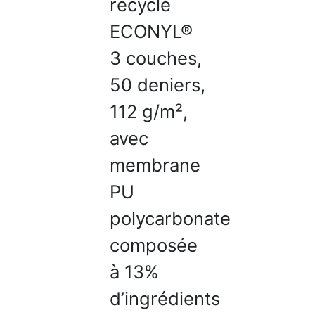
recyclé
ECONYL®
3 couches,
50 deniers,
112 g/m²,
avec
membrane
PU
polycarbonate
composée
à 13%
d’ingrédients