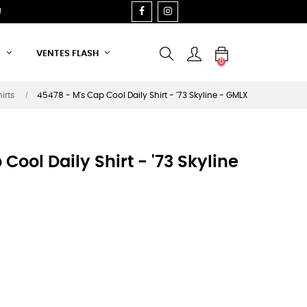
FACEBOOK
INSTAGRAM
!
T
VENTES FLASH
0
irts
45478 - M's Cap Cool Daily Shirt - '73 Skyline - GMLX
Cool Daily Shirt - '73 Skyline