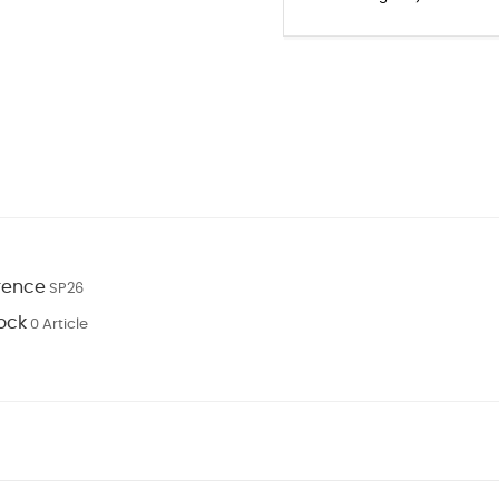
rence
SP26
ock
0 Article