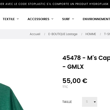
NIER AVEC LE CODE STOPLASTIC S'IL COMPORTE UN PRODUIT HYDROFLASK 
TEXTILE
ACCESSOIRES
SURF
ENVIRONNEMEN
Accueil
E-BOUTIQUE Lastage
HOMME
T-Sh
45478 - M's Cap 
- GMLX
55,00 €
TTC
TAILLE