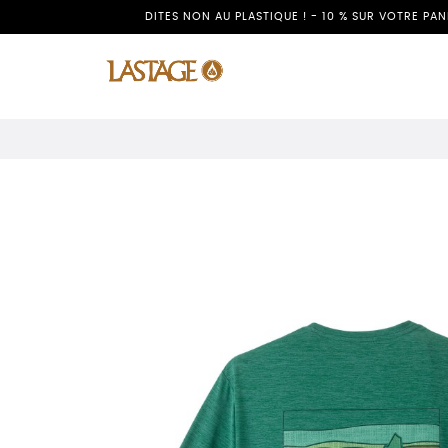
DITES NON AU PLASTIQUE ! - 10 % SUR VOTRE PA