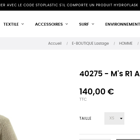
NIER AVEC LE CODE STOPLASTIC S'IL COMPORTE UN PRODUIT HYDROFLASK 
TEXTILE
ACCESSOIRES
SURF
ENVIRONNEMEN
Accueil
E-BOUTIQUE Lastage
HOMME
40275 - M's R1 A
140,00 €
TTC
TAILLE