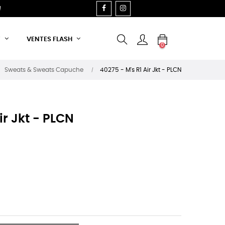
FACEBOOK
INSTAGRAM
!
T
VENTES FLASH
0
Sweats & Sweats Capuche
40275 - M's R1 Air Jkt - PLCN
ir Jkt - PLCN