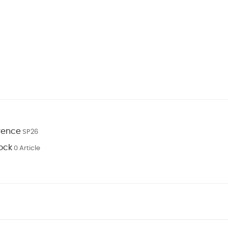
rence
SP26
ock
0 Article