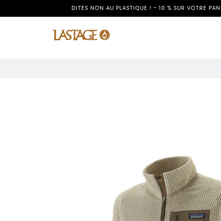
DITES NON AU PLASTIQUE ! - 10 % SUR VOTRE PA