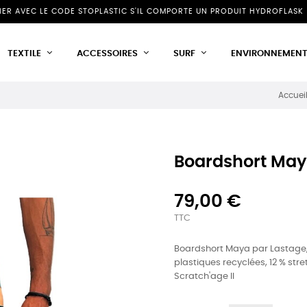
NIER AVEC LE CODE STOPLASTIC S'IL COMPORTE UN PRODUIT HYDROFLASK 
TEXTILE
ACCESSOIRES
SURF
ENVIRONNEMEN
Accuei
Boardshort May
79,00 €
TTC
Boardshort Maya par Lastage, s
plastiques recyclées, 12 % st
Scratch'age II