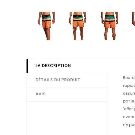
LA DESCRIPTION
Boards
DÉTAILS DU PRODUIT
rapide
assur
AVIS
par le
"effet
avant 
n'y pa