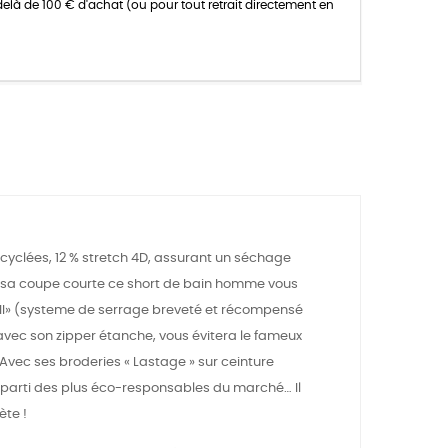
delà de 100 € d'achat (ou pour tout retrait directement en
ecyclées, 12 % stretch 4D, assurant un séchage
vec sa coupe courte ce short de bain homme vous
II» (systeme de serrage breveté et récompensé
 avec son zipper étanche, vous évitera le fameux
Avec ses broderies « Lastage » sur ceinture
it parti des plus éco-responsables du marché… Il
ète !