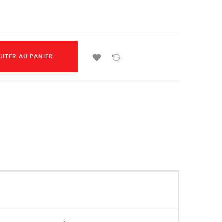

UTER AU PANIER
K