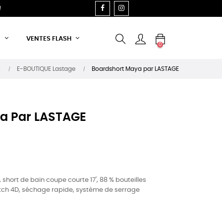
FACEBOOK
INSTAGRAM
!
T
VENTES FLASH
0
l
E-BOUTIQUE Lastage
Boardshort Maya par LASTAGE
a Par LASTAGE
hort de bain coupe courte 17', 88 % bouteilles
retch 4D, séchage rapide, système de serrage