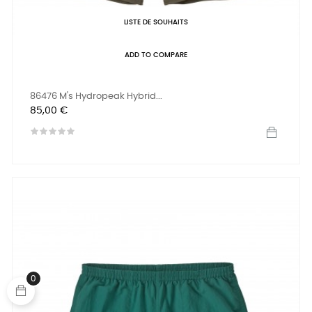
LISTE DE SOUHAITS
ADD TO COMPARE
86476 M's Hydropeak Hybrid...
Prix
85,00 €
0