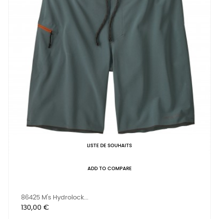
LISTE DE SOUHAITS
ADD TO COMPARE
86425 M's Hydrolock...
Prix
130,00 €