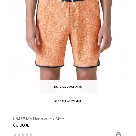
LISTE DE SOUHAITS
ADD TO COMPARE
86455 M's Hydropeak Side...
Prix
80,00 €