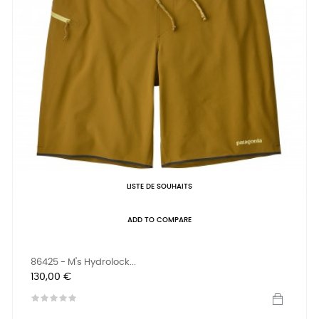
LISTE DE SOUHAITS
ADD TO COMPARE
86425 - M's Hydrolock...
Prix
130,00 €