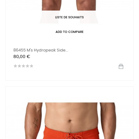
LISTE DE SOUHAITS
ADD TO COMPARE
86455 M's Hydropeak Side...
Prix
80,00 €