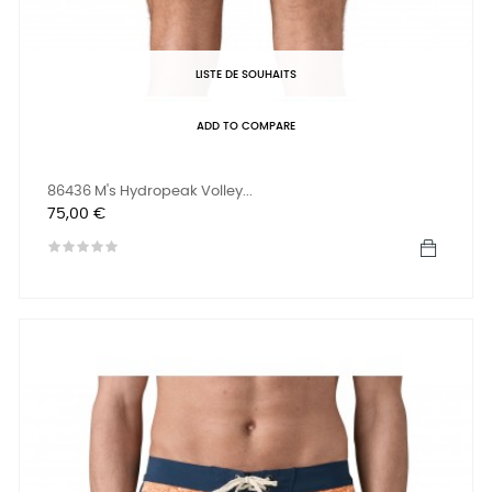
LISTE DE SOUHAITS
ADD TO COMPARE
86436 M's Hydropeak Volley...
Prix
75,00 €