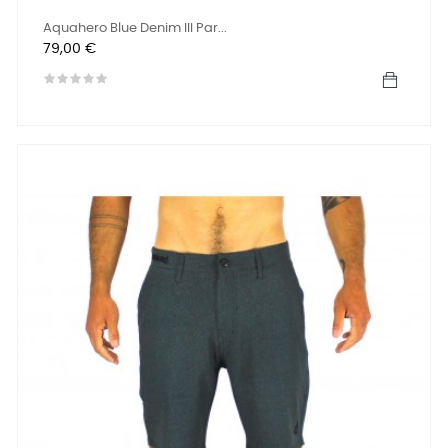
Aquahero Blue Denim III Par...
Prix
79,00 €