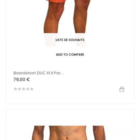
LISTE DE SOUHAITS
ADD TO COMPARE
Boardshort DUC XI II Par...
Prix
79,00 €