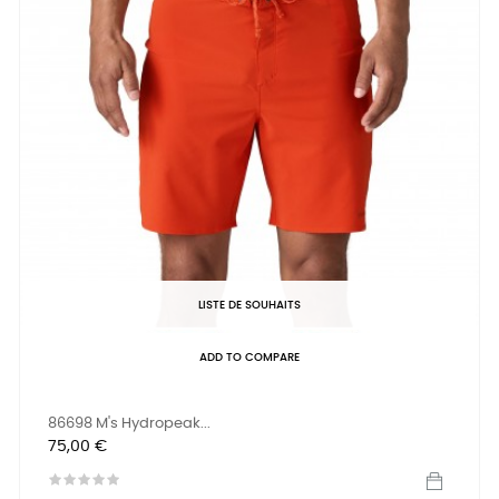
LISTE DE SOUHAITS
ADD TO COMPARE
86698 M's Hydropeak...
Prix
75,00 €