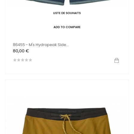
LISTE DE SOUHAITS
ADD TO COMPARE
86455 - M's Hydropeak Side...
Prix
80,00 €