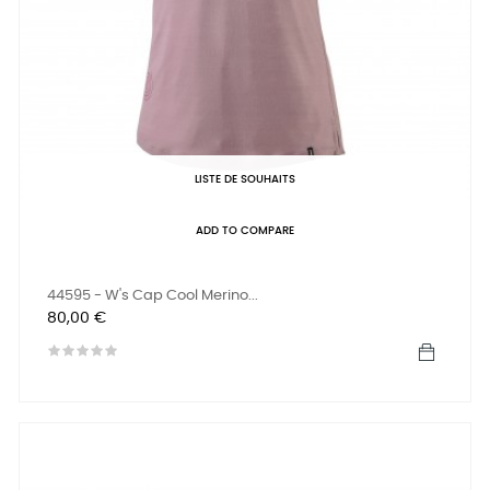
LISTE DE SOUHAITS
ADD TO COMPARE
44595 - W's Cap Cool Merino...
Prix
80,00 €