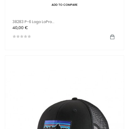
ADD TO COMPARE
38283 P-6 Logo LoPro...
Prix
40,00 €