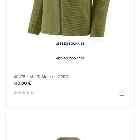
LISTE DE SOUHAITS
ADD TO COMPARE
40275 - M's R1 Air Jkt - CPRG
Prix
140,00 €