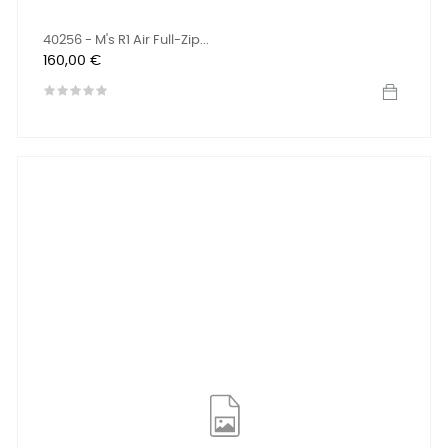
40256 - M's R1 Air Full-Zip...
Prix
160,00 €