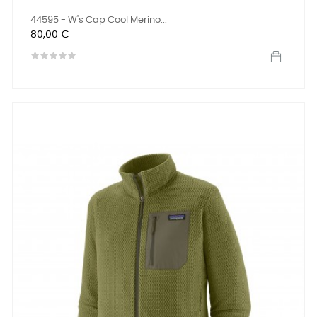
44595 - W's Cap Cool Merino...
Prix
80,00 €