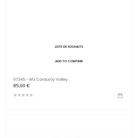
LISTE DE SOUHAITS
ADD TO COMPARE
57345 - M's Corduroy Volley...
Prix
85,00 €