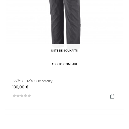
LISTE DE SOUHAITS
ADD TO COMPARE
55257 - M's Quandary...
Prix
130,00 €