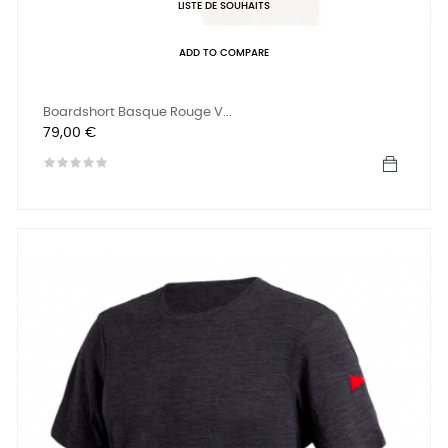
LISTE DE SOUHAITS
ADD TO COMPARE
Boardshort Basque Rouge V...
Prix
79,00 €