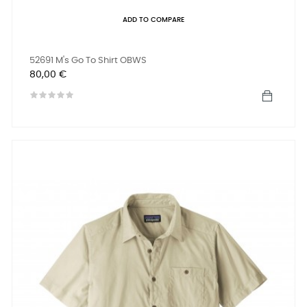
ADD TO COMPARE
52691 M's Go To Shirt OBWS
Prix
80,00 €