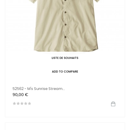
LISTE DE SOUHAITS
ADD TO COMPARE
52562 - M's Sunrise Stream...
Prix
90,00 €