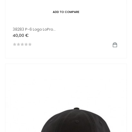
ADD TO COMPARE
38283 P-6 Logo LoPro...
Prix
40,00 €