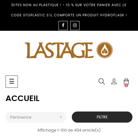
DITES NON AU PLASTIQUE ! - 10 % SUR VOTRE PANIER AVEC LE
CODE STOPLASTIC S'IL COMPORTE UN PRODUIT HYDROFLASK !
FACEBOOK
INSTAGRAM
Basculer
☰
0
la
navigation
ACCUEIL

FILTRE
Pertinence
Affichage 1-100 de 494 article(s)