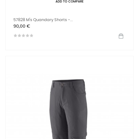
ADD TO COMPARE
57828 M's Quandary Shorts -...
Prix
90,00 €