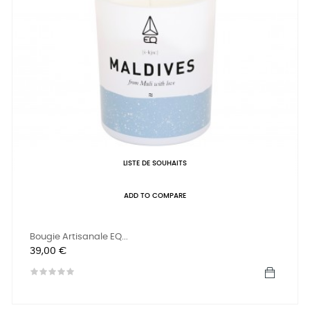
LISTE DE SOUHAITS
ADD TO COMPARE
Bougie Artisanale EQ...
Prix
39,00 €