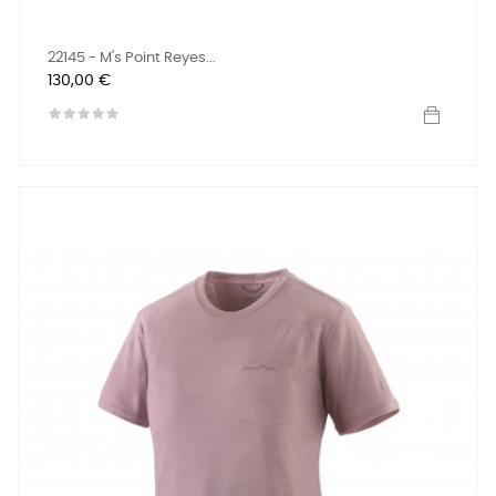
22145 - M's Point Reyes...
Prix
130,00 €