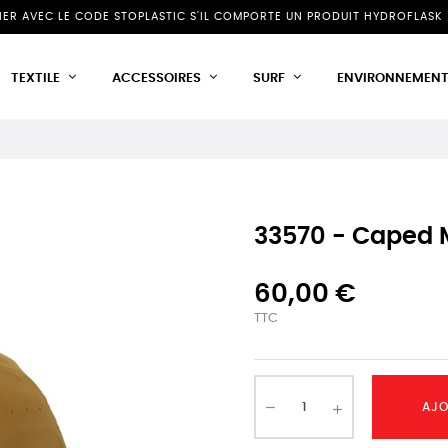
NIER AVEC LE CODE STOPLASTIC S'IL COMPORTE UN PRODUIT HYDROFLASK 
TEXTILE
ACCESSOIRES
SURF
ENVIRONNEMEN
33570 - Caped 
60,00 €
TTC
AJO