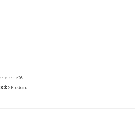
rence
SP26
ock
2 Produits