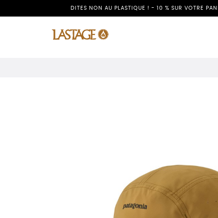
DITES NON AU PLASTIQUE ! - 10 % SUR VOTRE PA