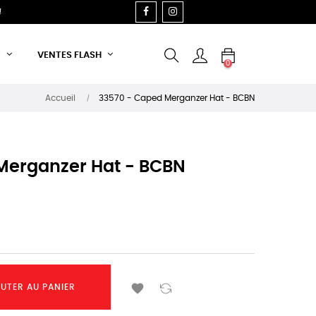
FACEBOOK
INSTAGRAM
!
T
VENTES FLASH
0
Accueil
33570 - Caped Merganzer Hat - BCBN
Merganzer Hat - BCBN

UTER AU PANIER