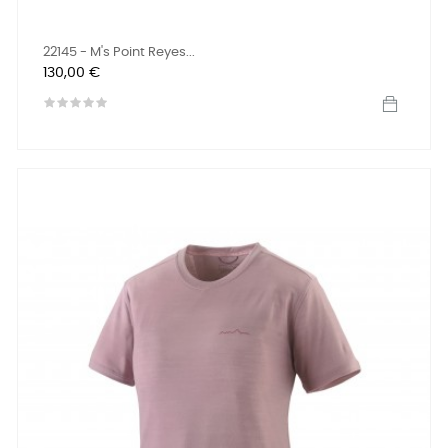
22145 - M's Point Reyes...
Prix
130,00 €