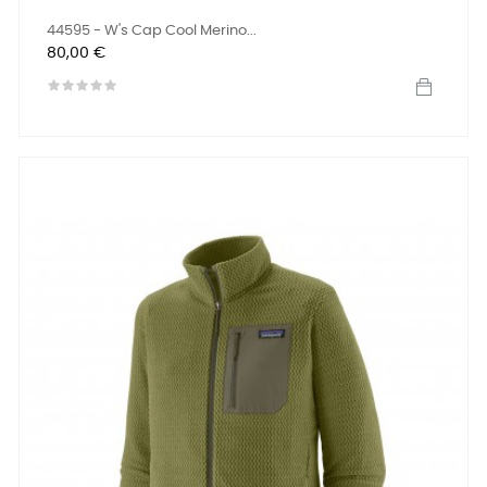
44595 - W's Cap Cool Merino...
Prix
80,00 €