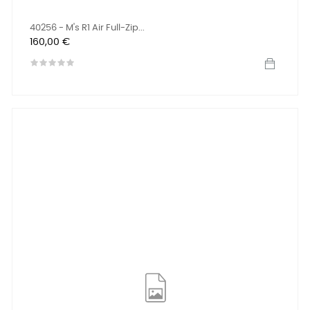
40256 - M's R1 Air Full-Zip...
Prix
160,00 €