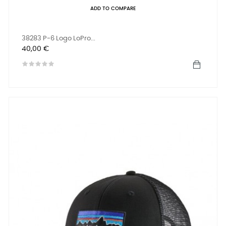
ADD TO COMPARE
38283 P-6 Logo LoPro...
Prix
40,00 €