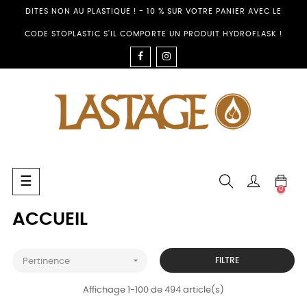
DITES NON AU PLASTIQUE ! - 10 % SUR VOTRE PANIER AVEC LE
CODE STOPLASTIC S'IL COMPORTE UN PRODUIT HYDROFLASK !
FACEBOOK
INSTAGRAM
Basculer
☰
0
la
navigation
ACCUEIL

FILTRE
Pertinence
Affichage 1-100 de 494 article(s)