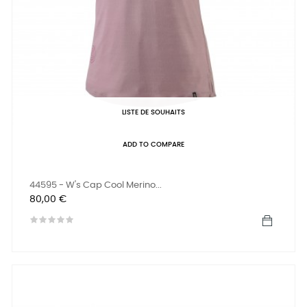
LISTE DE SOUHAITS
ADD TO COMPARE
44595 - W's Cap Cool Merino...
Prix
80,00 €