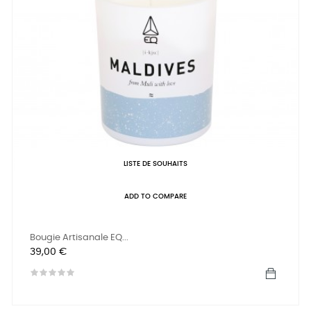
LISTE DE SOUHAITS
ADD TO COMPARE
Bougie Artisanale EQ...
Prix
39,00 €