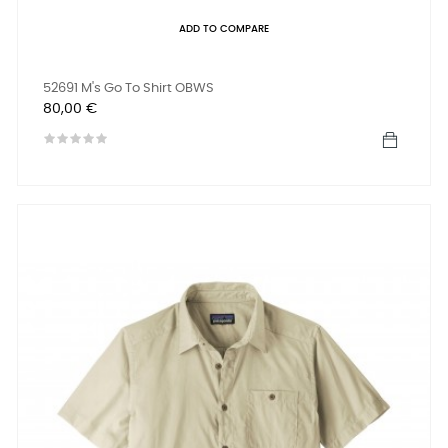
ADD TO COMPARE
52691 M's Go To Shirt OBWS
Prix
80,00 €