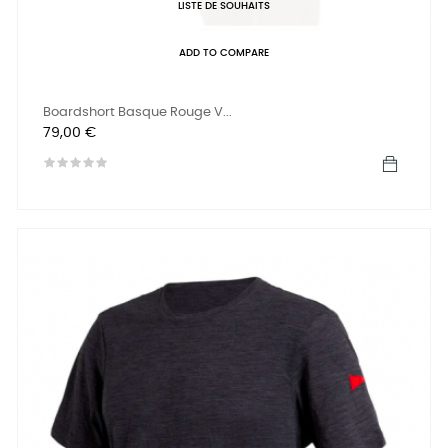
LISTE DE SOUHAITS
ADD TO COMPARE
Boardshort Basque Rouge V...
Prix
79,00 €