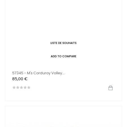
LISTE DE SOUHAITS
ADD TO COMPARE
57345 - M's Corduroy Volley...
Prix
85,00 €