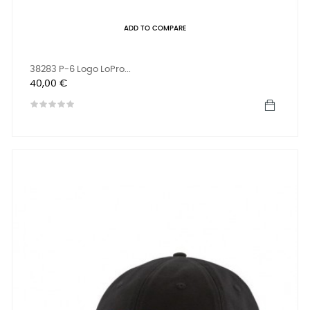
ADD TO COMPARE
38283 P-6 Logo LoPro...
Prix
40,00 €