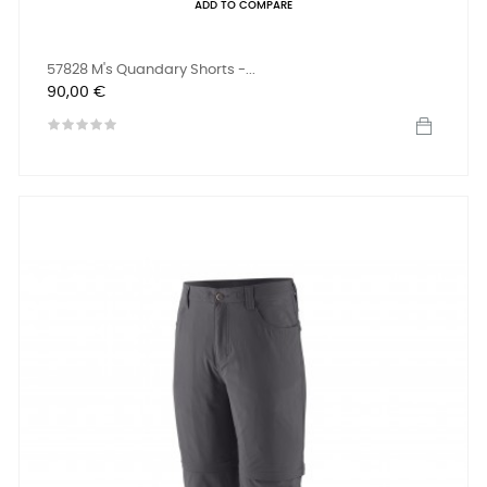
ADD TO COMPARE
57828 M's Quandary Shorts -...
Prix
90,00 €