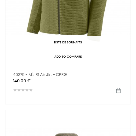
LISTE DE SOUHAITS
ADD TO COMPARE
40275 - M's R1 Air Jkt - CPRG
Prix
140,00 €