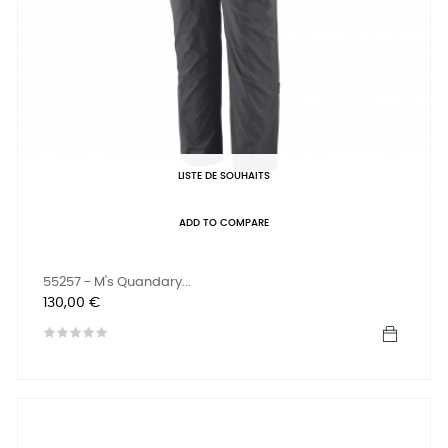
LISTE DE SOUHAITS
ADD TO COMPARE
55257 - M's Quandary...
Prix
130,00 €