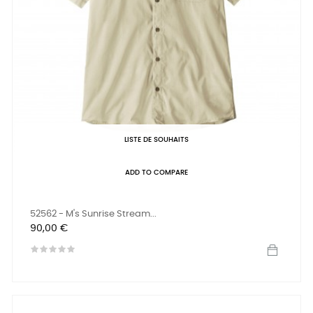
LISTE DE SOUHAITS
ADD TO COMPARE
52562 - M's Sunrise Stream...
Prix
90,00 €