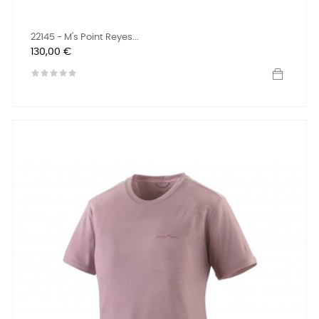
22145 - M's Point Reyes...
Prix
130,00 €