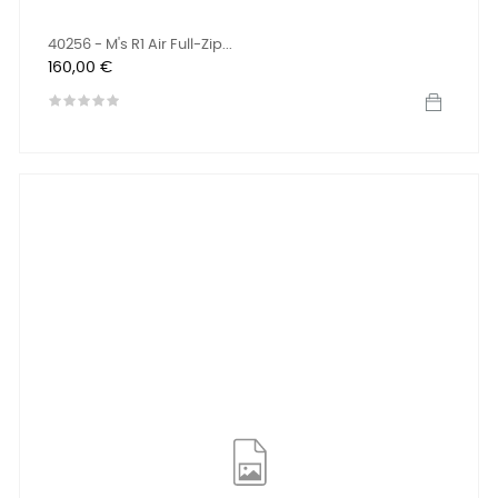
40256 - M's R1 Air Full-Zip...
Prix
160,00 €