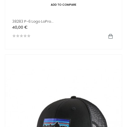
ADD TO COMPARE
38283 P-6 Logo LoPro...
Prix
40,00 €