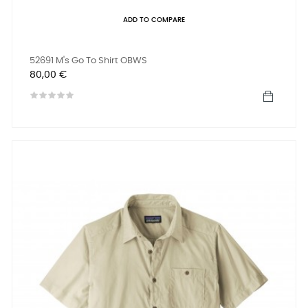
ADD TO COMPARE
52691 M's Go To Shirt OBWS
Prix
80,00 €