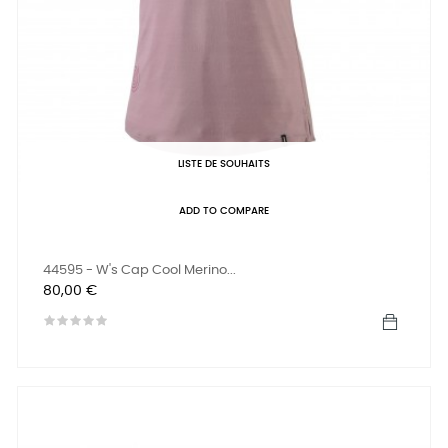
LISTE DE SOUHAITS
ADD TO COMPARE
44595 - W's Cap Cool Merino...
Prix
80,00 €