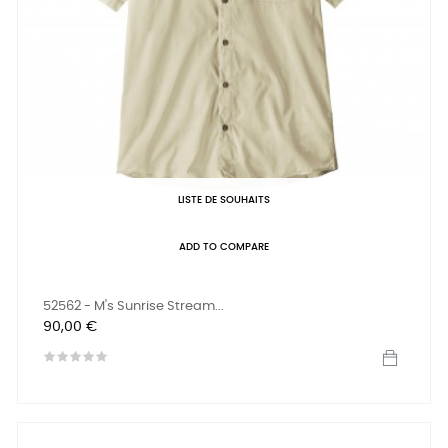
LISTE DE SOUHAITS
ADD TO COMPARE
52562 - M's Sunrise Stream...
Prix
90,00 €