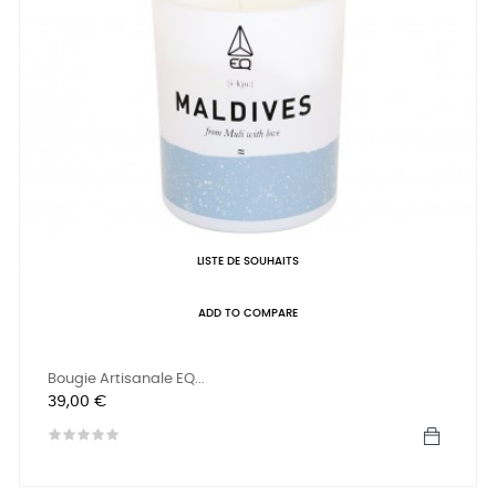
LISTE DE SOUHAITS
ADD TO COMPARE
Bougie Artisanale EQ...
Prix
39,00 €