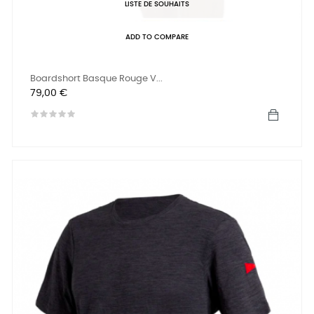
LISTE DE SOUHAITS
ADD TO COMPARE
Boardshort Basque Rouge V...
Prix
79,00 €