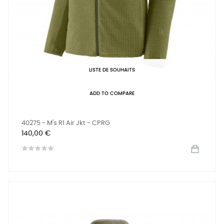
LISTE DE SOUHAITS
ADD TO COMPARE
40275 - M's R1 Air Jkt - CPRG
Prix
140,00 €