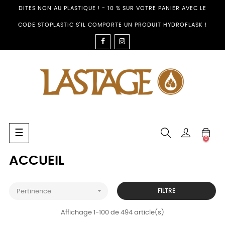
DITES NON AU PLASTIQUE ! - 10 % SUR VOTRE PANIER AVEC LE
CODE STOPLASTIC S'IL COMPORTE UN PRODUIT HYDROFLASK !
FACEBOOK
INSTAGRAM
Basculer
☰
0
la
navigation
ACCUEIL

FILTRE
Pertinence
Affichage 1-100 de 494 article(s)