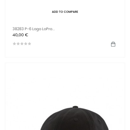
ADD TO COMPARE
38283 P-6 Logo LoPro...
Prix
40,00 €