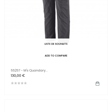
LISTE DE SOUHAITS
ADD TO COMPARE
55257 - M's Quandary...
Prix
130,00 €