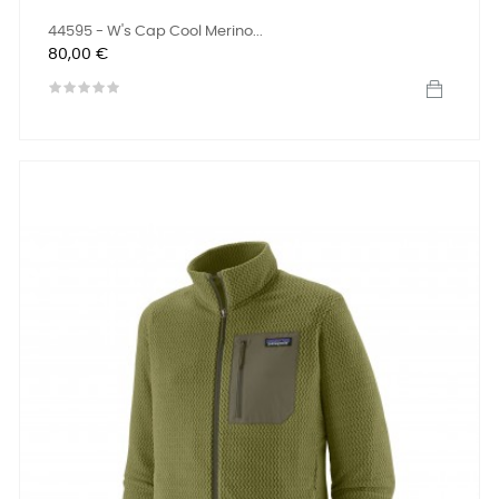
44595 - W's Cap Cool Merino...
Prix
80,00 €