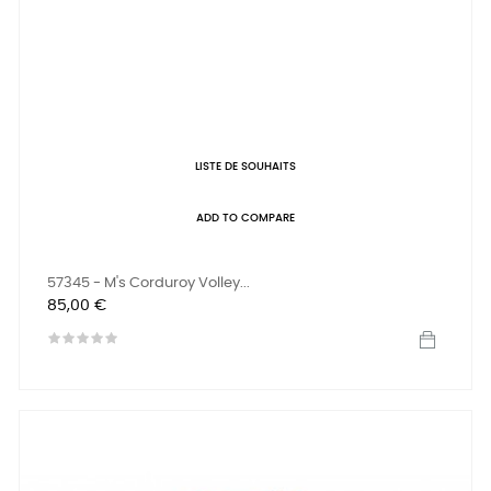
LISTE DE SOUHAITS
ADD TO COMPARE
57345 - M's Corduroy Volley...
Prix
85,00 €