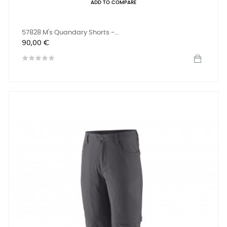
ADD TO COMPARE
57828 M's Quandary Shorts -...
Prix
90,00 €