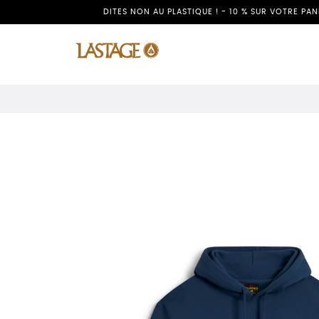
DITES NON AU PLASTIQUE ! - 10 % SUR VOTRE PA