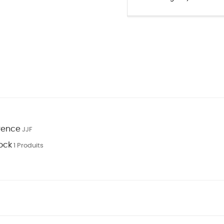
rence
JJF
ock
1 Produits