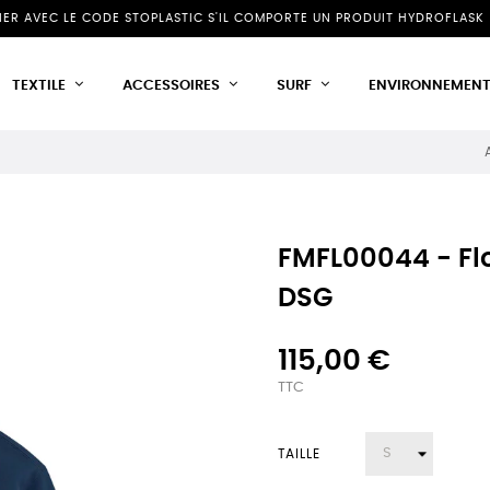
NIER AVEC LE CODE STOPLASTIC S'IL COMPORTE UN PRODUIT HYDROFLASK 
TEXTILE
ACCESSOIRES
SURF
ENVIRONNEMEN
FMFL00044 - Fl
DSG
115,00 €
TTC
TAILLE