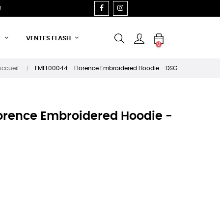
FACEBOOK
INSTAGRAM
!
T
VENTES FLASH
0
Accueil
FMFL00044 - Florence Embroidered Hoodie - DSG
orence Embroidered Hoodie -