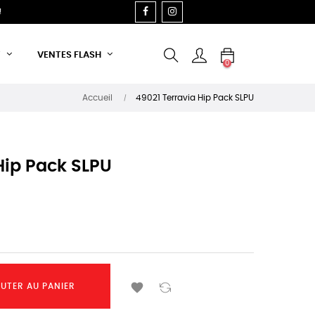
FACEBOOK
INSTAGRAM
!
T
VENTES FLASH
0
Accueil
49021 Terravia Hip Pack SLPU
Hip Pack SLPU

UTER AU PANIER