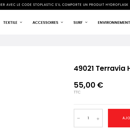
NIER AVEC LE CODE STOPLASTIC S'IL COMPORTE UN PRODUIT HYDROFLASK 
TEXTILE
ACCESSOIRES
SURF
ENVIRONNEMEN
49021 Terravia 
55,00 €
TTC
AJO