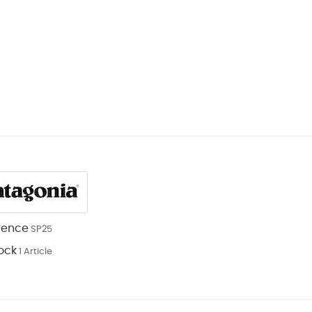
rence
SP25
ock
1 Article