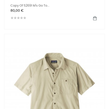
Copy Of 52691 M's Go To...
Precio
80,00 €