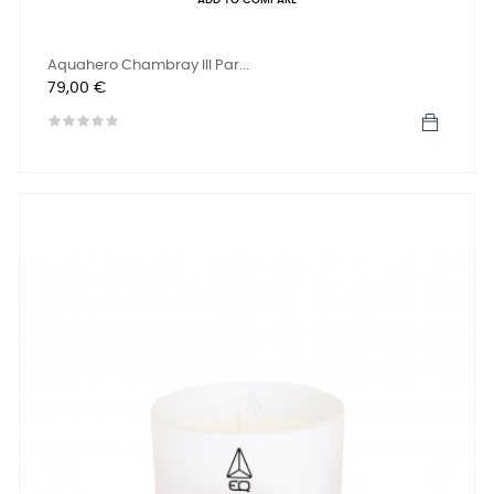
ADD TO COMPARE
Aquahero Chambray III Par...
Precio
79,00 €