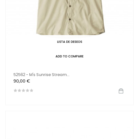
LISTA DE DESEOS
ADD TO COMPARE
52562 - M's Sunrise Stream...
Precio
90,00 €