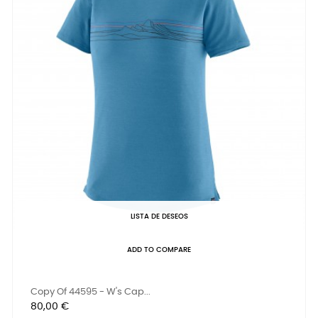
LISTA DE DESEOS
ADD TO COMPARE
Copy Of 44595 - W's Cap...
Precio
80,00 €