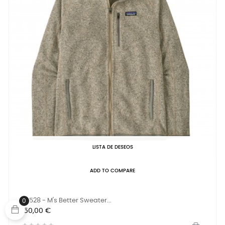
LISTA DE DESEOS
ADD TO COMPARE
25528 - M's Better Sweater...
0
Precio
150,00 €