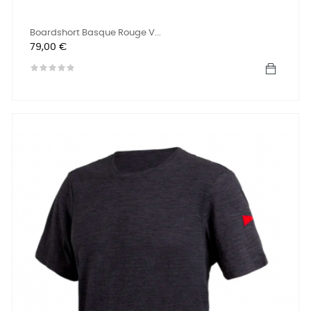
Boardshort Basque Rouge V...
Precio
79,00 €