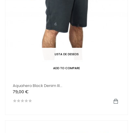
LISTA DE DESEOS
ADD TO COMPARE
Aquahero Black Denim III...
Precio
79,00 €