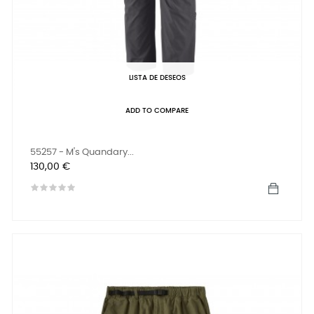
LISTA DE DESEOS
ADD TO COMPARE
55257 - M's Quandary...
Precio
130,00 €