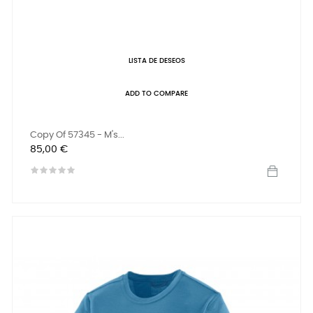
LISTA DE DESEOS
ADD TO COMPARE
Copy Of 57345 - M's...
Precio
85,00 €