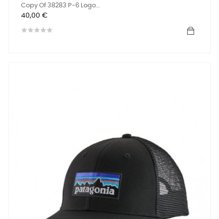
Copy Of 38283 P-6 Logo...
Precio
40,00 €