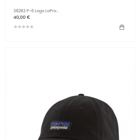
38283 P-6 Logo LoPro...
Precio
40,00 €