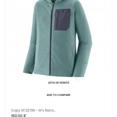
LISTA DE DESEOS
ADD TO COMPARE
Copy Of 22795 - W's Retro...
Precio
160,00 €