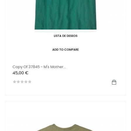
LISTA DE DESEOS
ADD TO COMPARE
Copy Of 37845 - M's Mother...
Precio
45,00 €