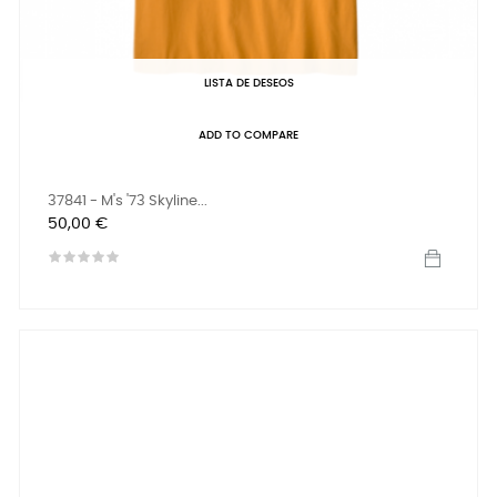
LISTA DE DESEOS
ADD TO COMPARE
37841 - M's '73 Skyline...
Precio
50,00 €