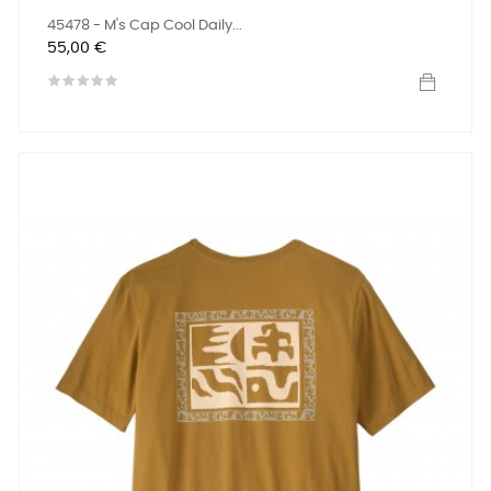
45478 - M's Cap Cool Daily...
Precio
55,00 €