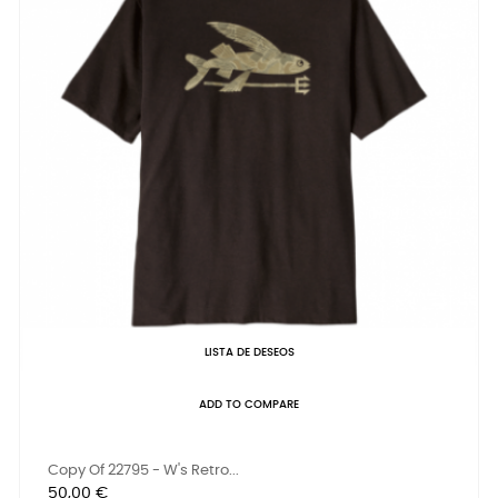
LISTA DE DESEOS
ADD TO COMPARE
Copy Of 22795 - W's Retro...
Precio
50,00 €