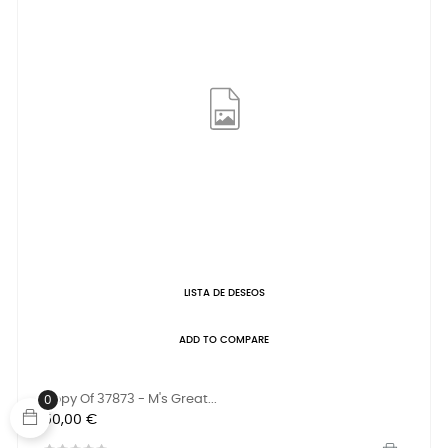
LISTA DE DESEOS
ADD TO COMPARE
Copy Of 37873 - M's Great...
0
Precio
50,00 €