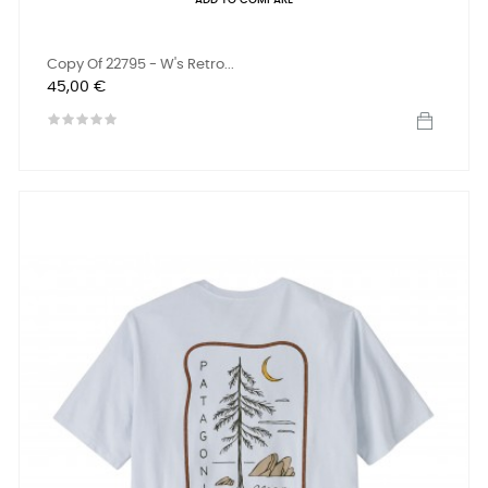
ADD TO COMPARE
Copy Of 22795 - W's Retro...
Precio
45,00 €