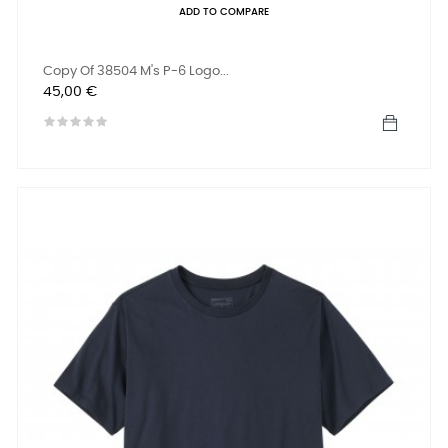
ADD TO COMPARE
Copy Of 38504 M's P-6 Logo...
Precio
45,00 €