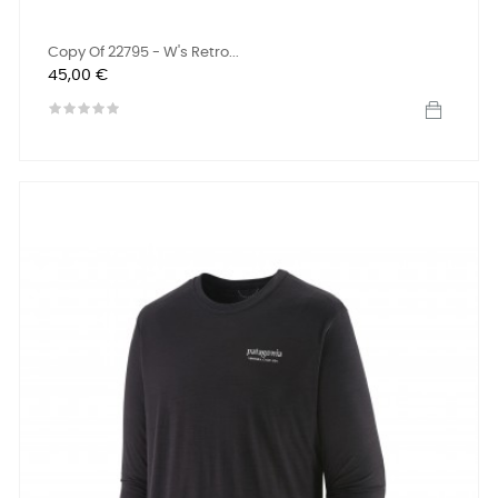
Copy Of 22795 - W's Retro...
Precio
45,00 €