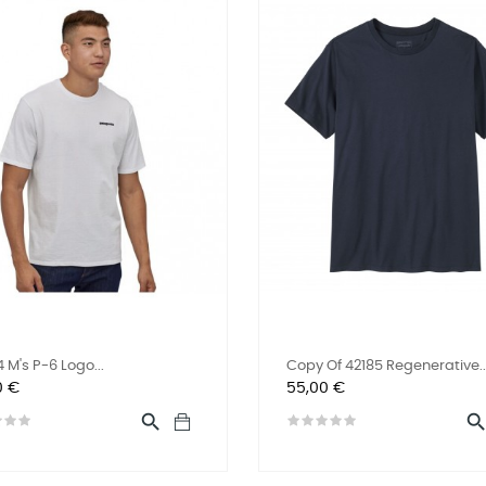
 M's P-6 Logo...
Copy Of 42185 Regenerative..
Preis
0 €
55,00 €
