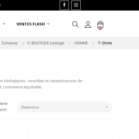
FACEBOOK
INSTAGRAM
!
T
VENTES FLASH
0
Zuhause
E-BOUTIQUE Lastage
HOMME
T-Shirts
s biologiques, recyclées et respectueuses de
ied, commerce équitable.
iere

Relevanz
ach: