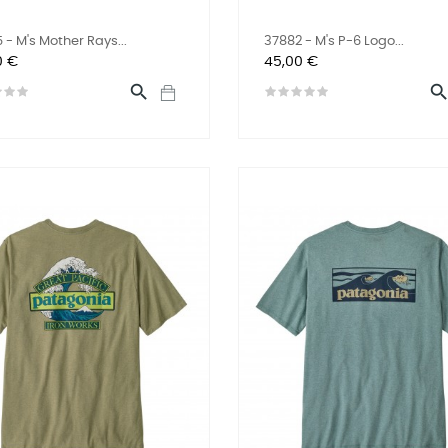
 - M's Mother Rays...
37882 - M's P-6 Logo...
Preis
0 €
45,00 €
