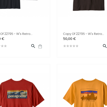
Of 22795 - W's Retro...
Copy Of 22795 - W's Retro...
Preis
0 €
50,00 €
