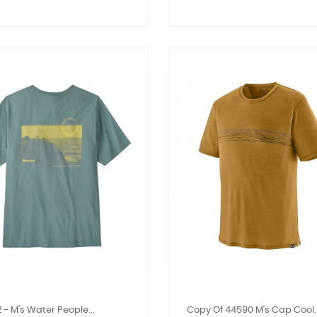
 - M's Water People...
Copy Of 44590 M's Cap Cool..