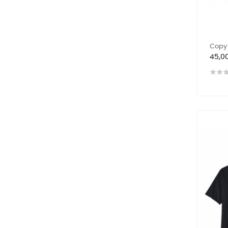
Copy 
Preis
45,0