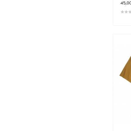
Preis
45,0