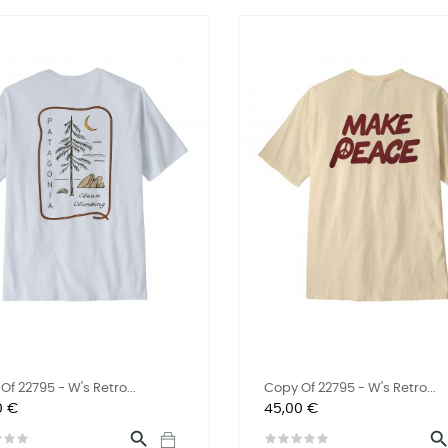
Of 22795 - W's Retro...
Copy Of 22795 - W's Retro...
Preis
0 €
45,00 €
