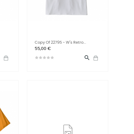
Copy Of 22795 - W's Retro...
Preis
55,00 €

