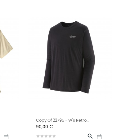
Copy Of 22795 - W's Retro...
Preis
90,00 €

