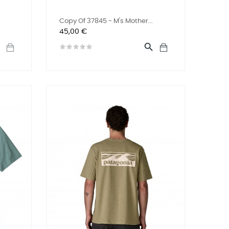
Copy Of 37845 - M's Mother...
Preis
45,00 €

