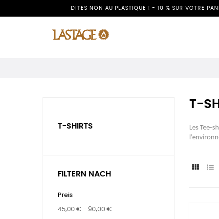
DITES NON AU PLASTIQUE ! - 10 % SUR VOTRE PA
T-SH
T-SHIRTS
Les Tee-sh
l’environn
FILTERN NACH
Preis
45,00 € - 90,00 €