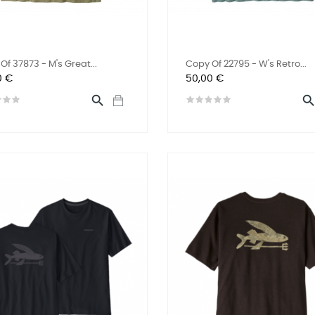
Of 37873 - M's Great...
Copy Of 22795 - W's Retro...
Preis
0 €
50,00 €
