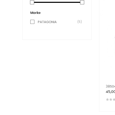
Marke
(5)
PATAGONIA
38504
Preis
45,0