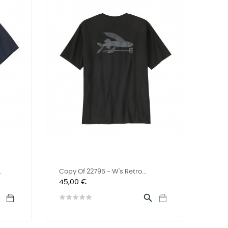
.
Copy Of 22795 - W's Retro...
Preis
45,00 €

