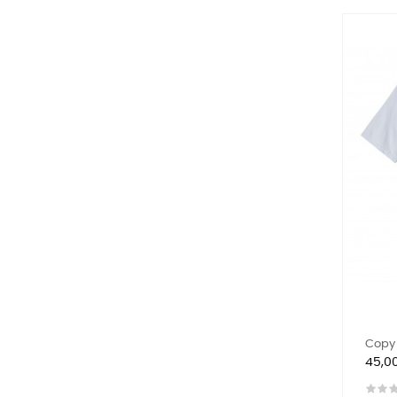
Copy 
Preis
45,0