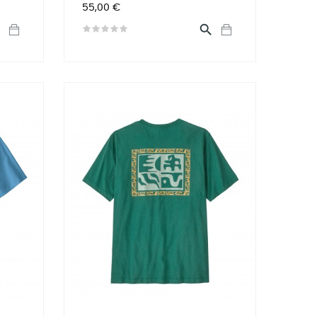
Preis
55,00 €

