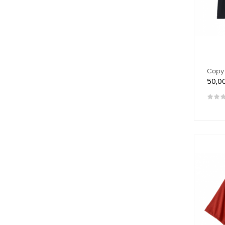
Copy 
Preis
50,0