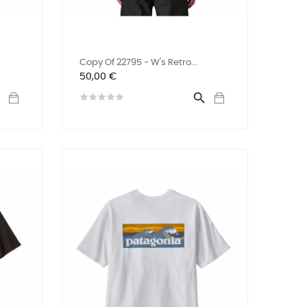
Copy Of 22795 - W's Retro...
Preis
50,00 €

