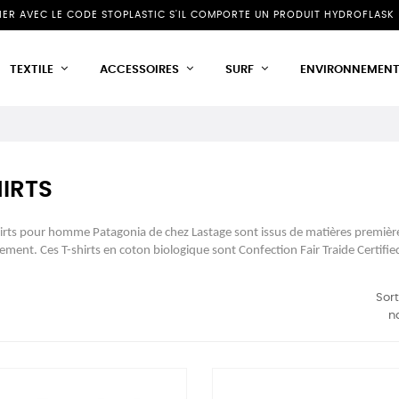
NIER AVEC LE CODE STOPLASTIC S'IL COMPORTE UN PRODUIT HYDROFLASK 
TEXTILE
ACCESSOIRES
SURF
ENVIRONNEMEN
IRTS
irts pour homme Patagonia de chez Lastage sont issus de matières première
ement. Ces T-shirts en coton biologique sont Confection Fair Traide Certif
Sort
n