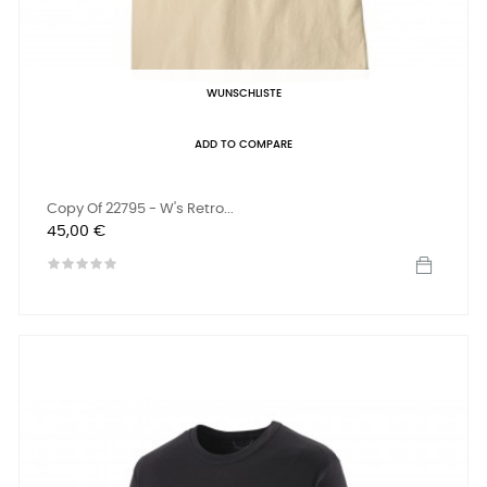
WUNSCHLISTE
ADD TO COMPARE
Copy Of 22795 - W's Retro...
Preis
45,00 €