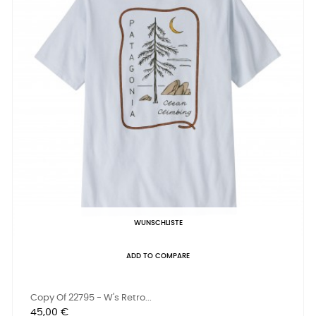
WUNSCHLISTE
ADD TO COMPARE
Copy Of 22795 - W's Retro...
Preis
45,00 €