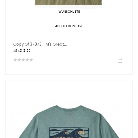
WUNSCHLISTE
ADD TO COMPARE
Copy Of 37873 - M's Great...
Preis
45,00 €