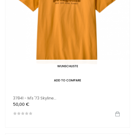
WUNSCHLISTE
ADD TO COMPARE
37841 - M's '73 Skyline...
Preis
50,00 €