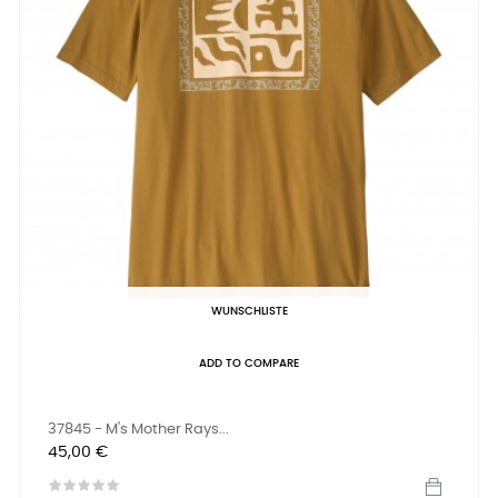
WUNSCHLISTE
ADD TO COMPARE
37845 - M's Mother Rays...
Preis
45,00 €