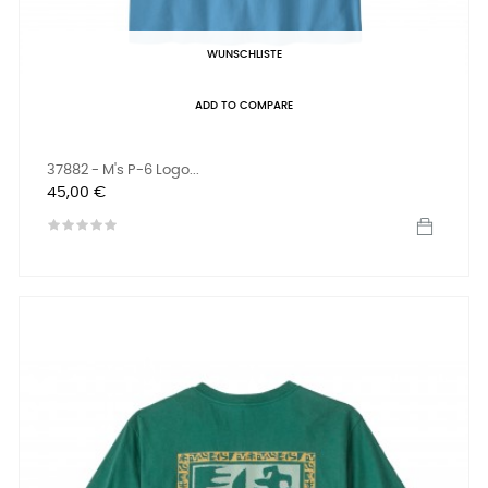
WUNSCHLISTE
ADD TO COMPARE
37882 - M's P-6 Logo...
Preis
45,00 €