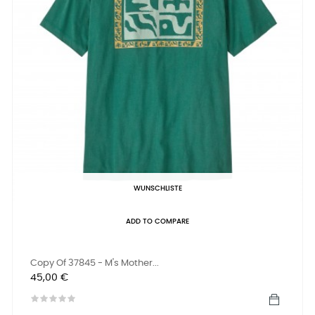
WUNSCHLISTE
ADD TO COMPARE
Copy Of 37845 - M's Mother...
Preis
45,00 €