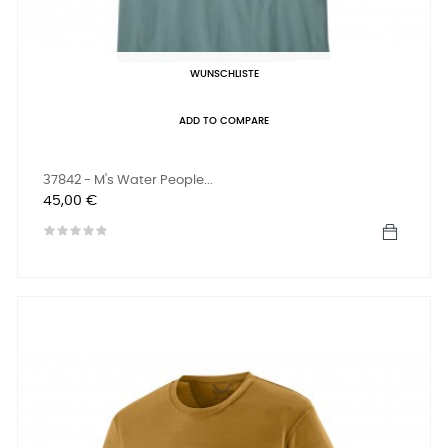
WUNSCHLISTE
ADD TO COMPARE
37842 - M's Water People...
Preis
45,00 €