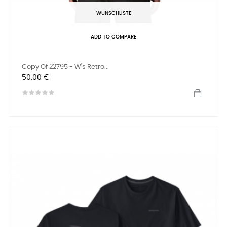
WUNSCHLISTE
ADD TO COMPARE
Copy Of 22795 - W's Retro...
Preis
50,00 €