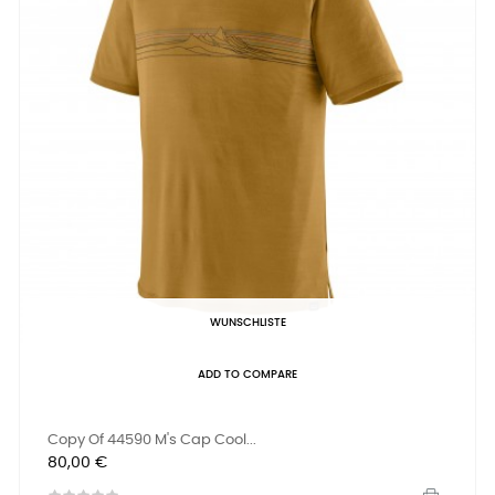
WUNSCHLISTE
ADD TO COMPARE
Copy Of 44590 M's Cap Cool...
Preis
80,00 €