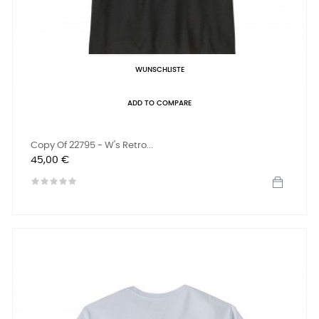
WUNSCHLISTE
ADD TO COMPARE
Copy Of 22795 - W's Retro...
Preis
45,00 €