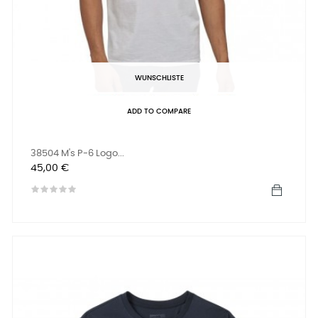
WUNSCHLISTE
ADD TO COMPARE
38504 M's P-6 Logo...
Preis
45,00 €