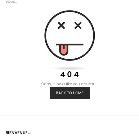
vous…
4 0 4
Oops, it looks like you are lost ...
BACK TO HOME
BIENVENUE...