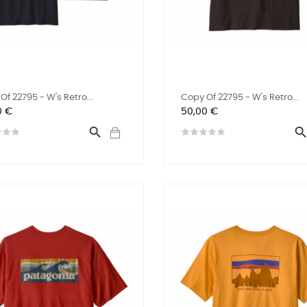
Of 22795 - W's Retro...
Copy Of 22795 - W's Retro...
Preis
0 €
50,00 €
