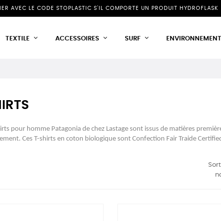
NIER AVEC LE CODE STOPLASTIC S'IL COMPORTE UN PRODUIT HYDROFLASK 
TEXTILE
ACCESSOIRES
SURF
ENVIRONNEMEN
IRTS
irts pour homme Patagonia de chez Lastage sont issus de matières première
ement. Ces T-shirts en coton biologique sont Confection Fair Traide Certif
Sort
n