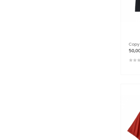
Copy 
Preis
50,0