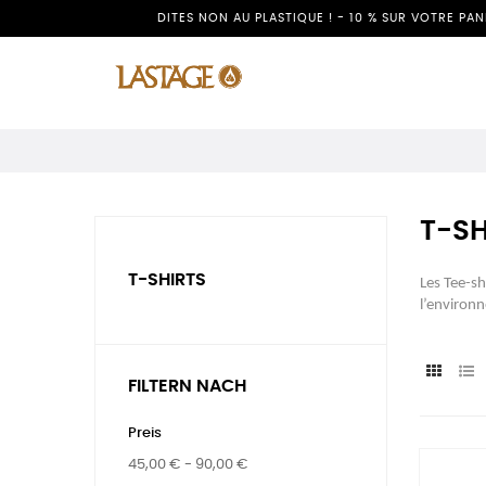
DITES NON AU PLASTIQUE ! - 10 % SUR VOTRE PA
T-SH
T-SHIRTS
Les Tee-sh
l’environn
FILTERN NACH
Preis
45,00 € - 90,00 €