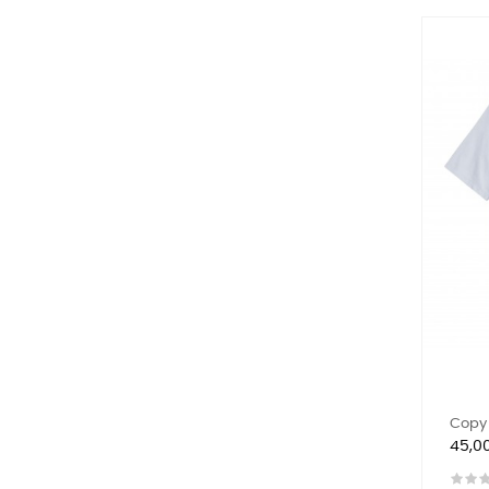
Copy 
Preis
45,0