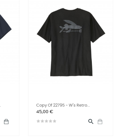
.
Copy Of 22795 - W's Retro...
Preis
45,00 €

