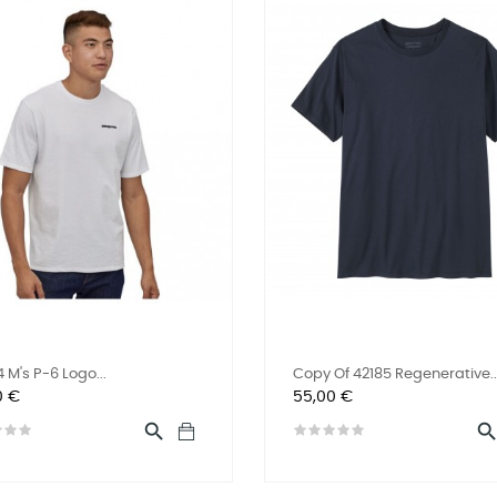
 M's P-6 Logo...
Copy Of 42185 Regenerative..
Preis
0 €
55,00 €
