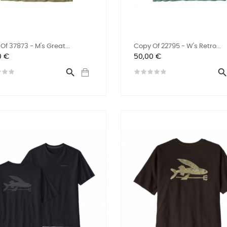
Of 37873 - M's Great...
Copy Of 22795 - W's Retro...
Preis
0 €
50,00 €
