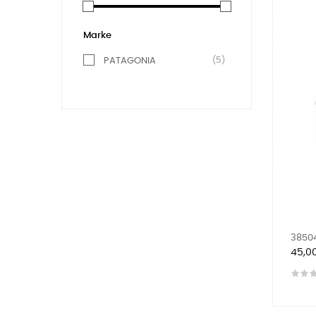
Marke
(5)
PATAGONIA
38504
Preis
45,0