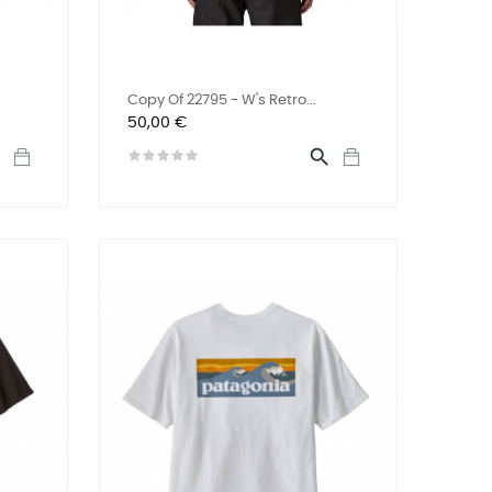
Copy Of 22795 - W's Retro...
Preis
50,00 €

