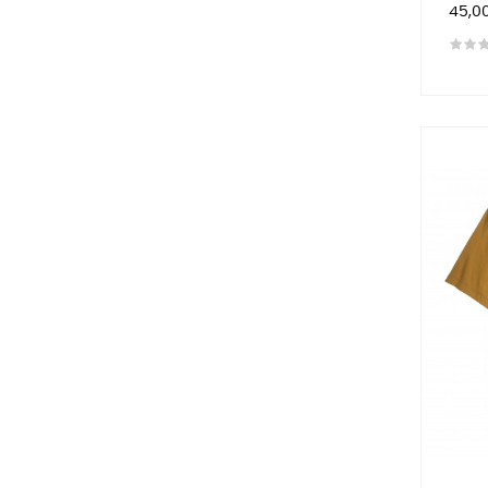
Preis
45,0