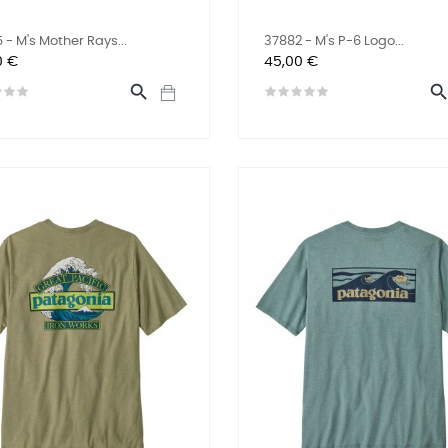
 - M's Mother Rays...
37882 - M's P-6 Logo...
Preis
0 €
45,00 €
