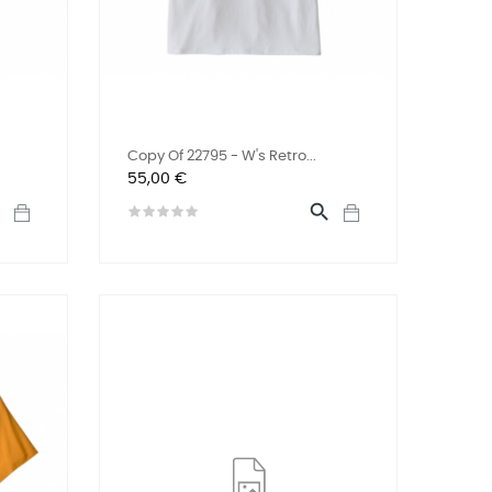
Copy Of 22795 - W's Retro...
Preis
55,00 €

