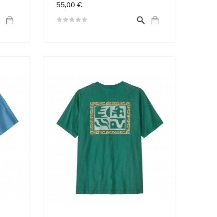
Preis
55,00 €

