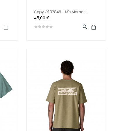
Copy Of 37845 - M's Mother...
Preis
45,00 €

