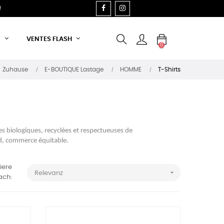
FACEBOOK
INSTAGRAM
!
T
VENTES FLASH
0
Zuhause
E-BOUTIQUE Lastage
HOMME
T-Shirts
s biologiques, recyclées et respectueuses de
ied, commerce équitable.
iere

Relevanz
ach: