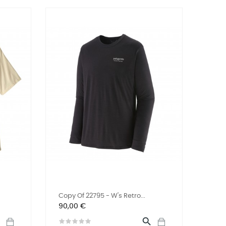
Copy Of 22795 - W's Retro...
Preis
90,00 €

