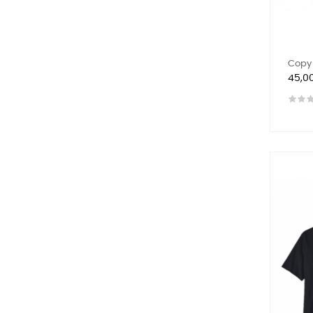
Copy 
Preis
45,0