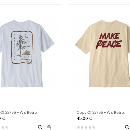
Of 22795 - W's Retro...
Copy Of 22795 - W's Retro...
Preis
0 €
45,00 €
