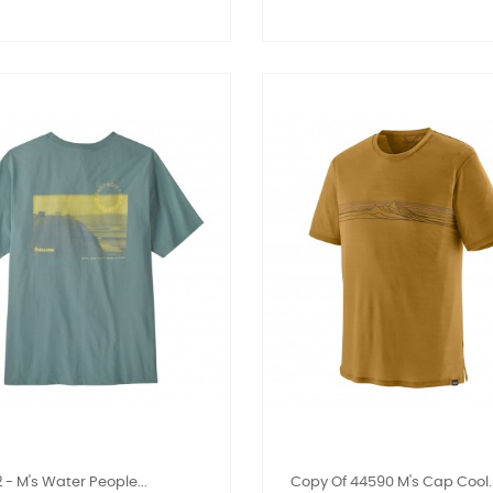
 - M's Water People...
Copy Of 44590 M's Cap Cool..