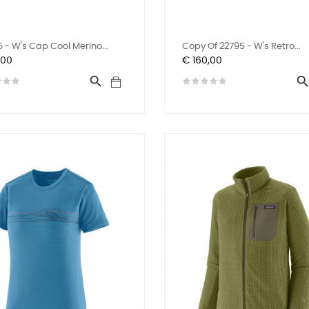
 - W's Cap Cool Merino...
Copy Of 22795 - W's Retro...
Prijs
,00
€ 160,00
