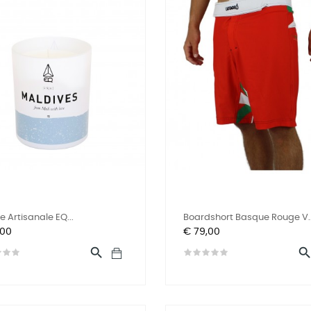
e Artisanale EQ...
Boardshort Basque Rouge V..
Prijs
,00
€ 79,00
