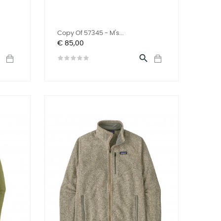
Copy Of 57345 - M's...
Prijs
€ 85,00

