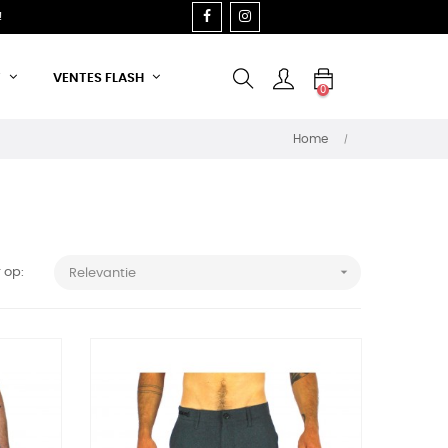
FACEBOOK
INSTAGRAM
!
T
VENTES FLASH
0
Home

 op:
Relevantie