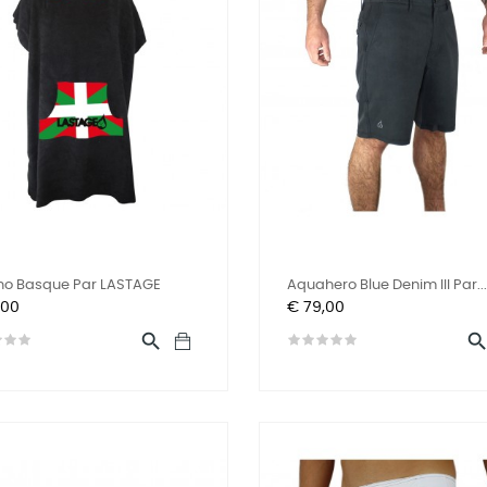
ho Basque Par LASTAGE
Aquahero Blue Denim III Par...
Prijs
,00
€ 79,00
