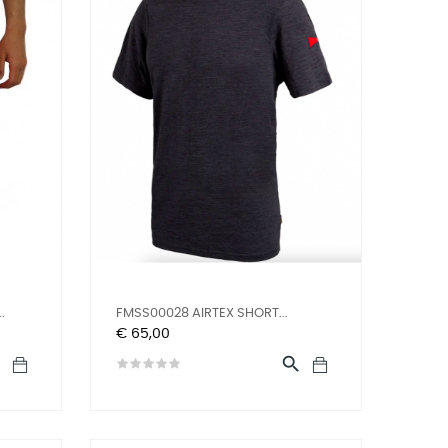
.
FMSS00028 AIRTEX SHORT...
Prijs
€ 65,00

