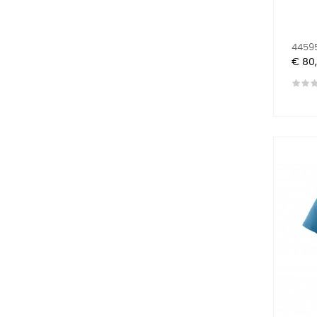
44595
Prijs
€ 80