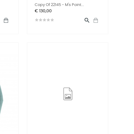
Copy Of 22145 - M's Point...
Prijs
€ 130,00

