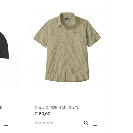
LK
Copy Of 52691 M's Go To...
Prijs
€ 80,00

