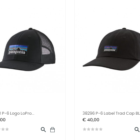
 P-6 Logo LoPro...
38296 P-6 Label Trad Cap B
Prijs
,00
€ 40,00
