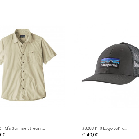
 - M's Sunrise Stream...
38283 P-6 Logo LoPro...
Prijs
,00
€ 40,00