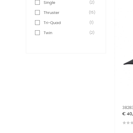
(2)
Single
(15)
Thruster
(1)
Tri-Quad
(2)
Twin
38283
Prijs
€ 40