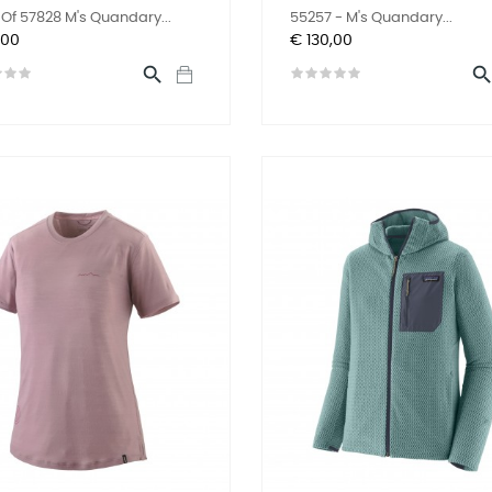
Of 57828 M's Quandary...
55257 - M's Quandary...
Prijs
,00
€ 130,00
