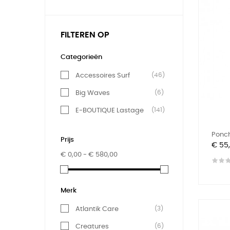
FILTEREN OP
Categorieën
(46)
Accessoires Surf
(6)
Big Waves
(141)
E-BOUTIQUE Lastage
Ponc
Prijs
Prijs
€ 55
€ 0,00 - € 580,00
Merk
(3)
Atlantik Care
(6)
Creatures