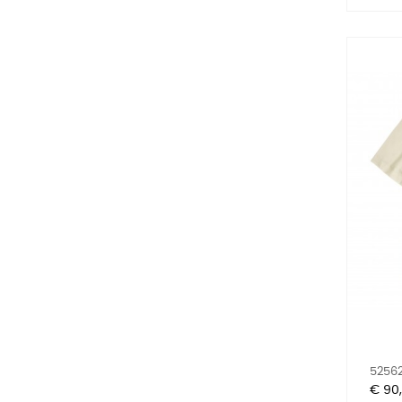
52562
Prijs
€ 90