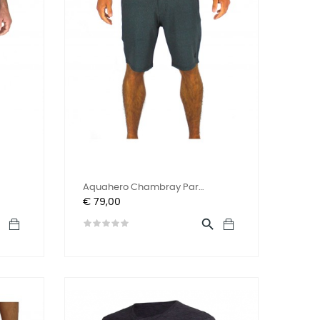
Aquahero Chambray Par
Prijs
LASTAGE
€ 79,00

