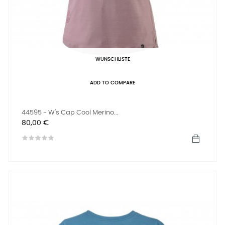
WUNSCHLISTE
ADD TO COMPARE
44595 - W's Cap Cool Merino...
Preis
80,00 €