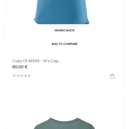
WUNSCHLISTE
ADD TO COMPARE
Copy Of 44595 - W's Cap...
Preis
80,00 €