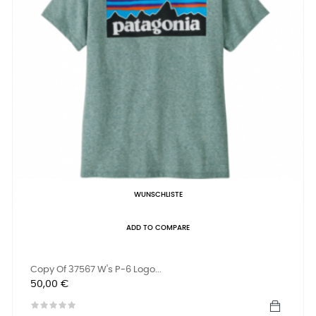
WUNSCHLISTE
ADD TO COMPARE
Copy Of 37567 W's P-6 Logo...
Preis
50,00 €