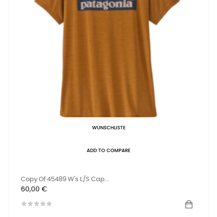
WUNSCHLISTE
ADD TO COMPARE
Copy Of 45489 W's L/S Cap...
Preis
60,00 €