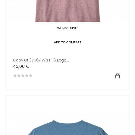
WUNSCHLISTE
ADD TO COMPARE
Copy Of 37567 W's P-6 Logo...
Preis
45,00 €