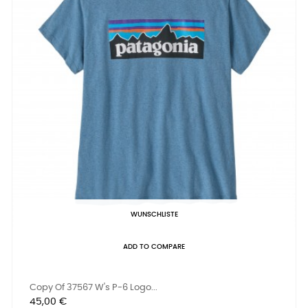
WUNSCHLISTE
ADD TO COMPARE
Copy Of 37567 W's P-6 Logo...
Preis
45,00 €