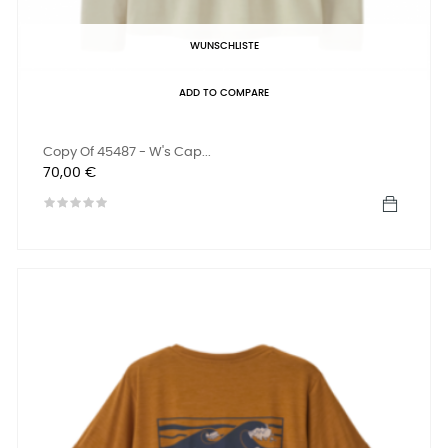
WUNSCHLISTE
ADD TO COMPARE
Copy Of 45487 - W's Cap...
Preis
70,00 €