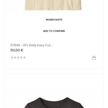
WUNSCHLISTE
ADD TO COMPARE
37849 - W's Daily Easy Cut...
Preis
50,00 €