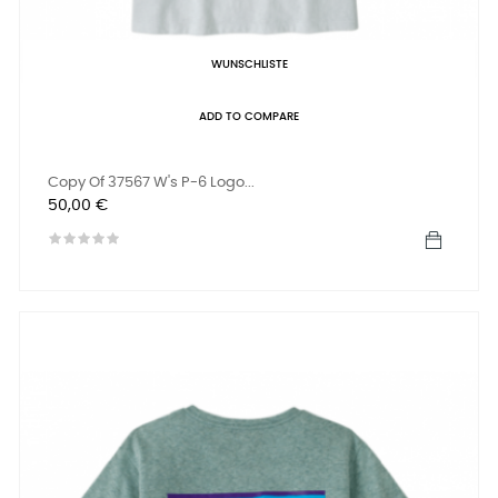
WUNSCHLISTE
ADD TO COMPARE
Copy Of 37567 W's P-6 Logo...
Preis
50,00 €