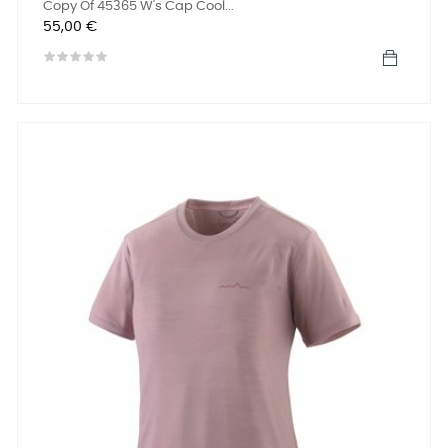
Copy Of 45365 W's Cap Cool...
Preis
55,00 €