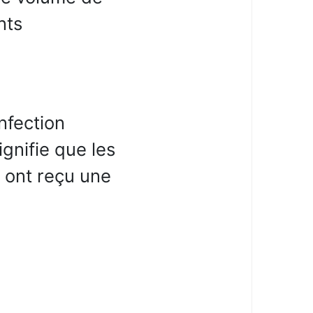
nts
nfection
ignifie que les
é ont reçu une