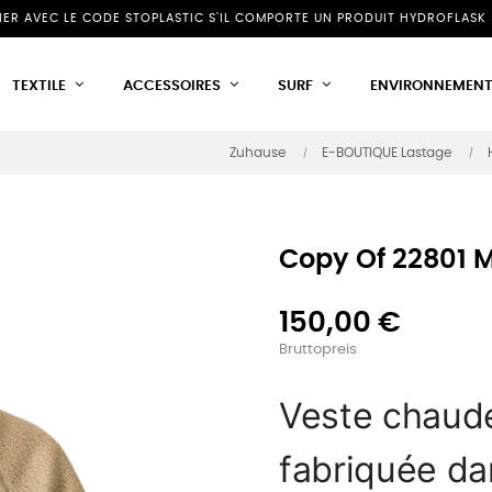
NIER AVEC LE CODE STOPLASTIC S'IL COMPORTE UN PRODUIT HYDROFLASK 
TEXTILE
ACCESSOIRES
SURF
ENVIRONNEMEN
Zuhause
E-BOUTIQUE Lastage
Copy Of 22801 M
150,00 €
Bruttopreis
Veste chaude 
fabriquée da