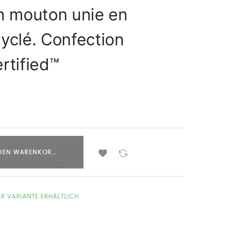
on mouton unie en
cyclé. Confection
rtified™

 DEN WARENKORB LEGEN
ER VARIANTE ERHÄLTLICH