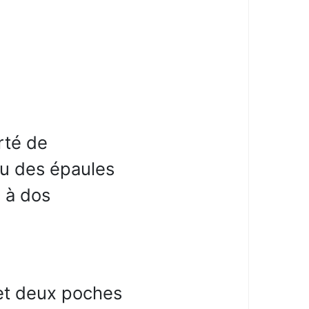
rté de
u des épaules
c à dos
 et deux poches