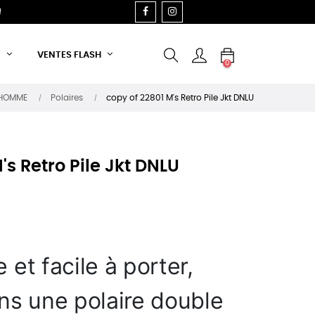
FACEBOOK
INSTAGRAM
!
T
VENTES FLASH
0
HOMME
Polaires
copy of 22801 M's Retro Pile Jkt DNLU
's Retro Pile Jkt DNLU
et facile à porter,
ns une polaire double