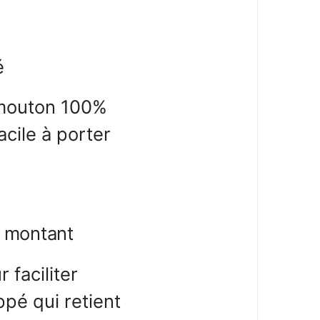
é
n mouton 100%
acile à porter
l montant
 faciliter
ppé qui retient