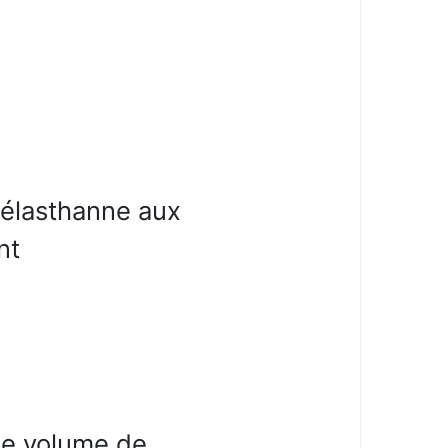
 élasthanne aux
nt
le volume de