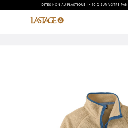
DITES NON AU PLASTIQUE ! - 10 % SUR VOTRE PA