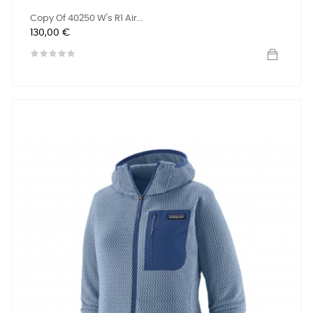
Copy Of 40250 W's R1 Air...
Preis
130,00 €