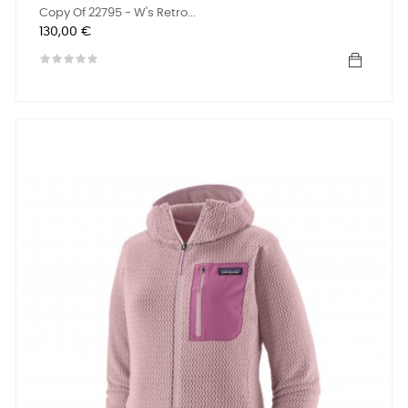
Copy Of 22795 - W's Retro...
Preis
130,00 €