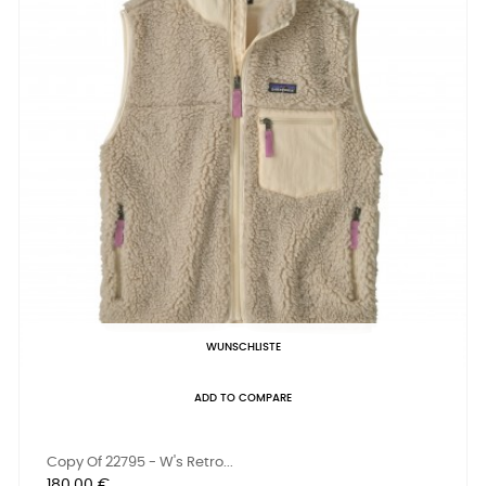
WUNSCHLISTE
ADD TO COMPARE
Copy Of 22795 - W's Retro...
Preis
180,00 €