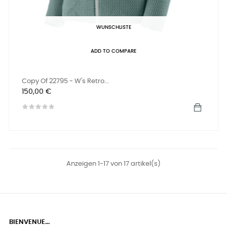
WUNSCHLISTE
ADD TO COMPARE
Copy Of 22795 - W's Retro...
Preis
150,00 €
Anzeigen 1-17 von 17 artikel(s)
BIENVENUE...