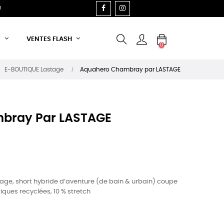
FACEBOOK
INSTAGRAM
!
T
VENTES FLASH
0
E-BOUTIQUE Lastage
Aquahero Chambray par LASTAGE
bray Par LASTAGE
e, short hybride d’aventure (de bain & urbain) coupe
tiques recyclées, 10 % stretch