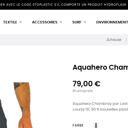
NIER AVEC LE CODE STOPLASTIC S'IL COMPORTE UN PRODUIT HYDROFLASK 
TEXTILE
ACCESSOIRES
SURF
ENVIRONNEMEN
Zuhause
Aquahero Cham
79,00 €
Bruttopreis
Aquahero Chambray par Lastag
courte 19', 90 % bouteilles plas
Grau
FARBE