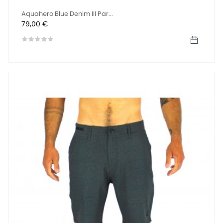
Aquahero Blue Denim III Par...
Preis
79,00 €