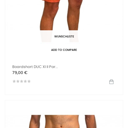
WUNSCHLISTE
ADD TO COMPARE
Boardshort DUC XI II Par...
Preis
79,00 €