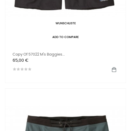
WUNSCHLISTE
ADD TO COMPARE
Copy Of 57022 M's Baggies...
Preis
65,00 €