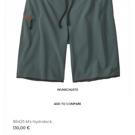
WUNSCHLISTE
ADD TO COMPARE
86425 M's Hydrolock...
Preis
130,00 €