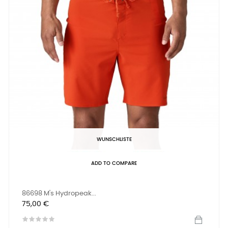
WUNSCHLISTE
ADD TO COMPARE
86698 M's Hydropeak...
Preis
75,00 €