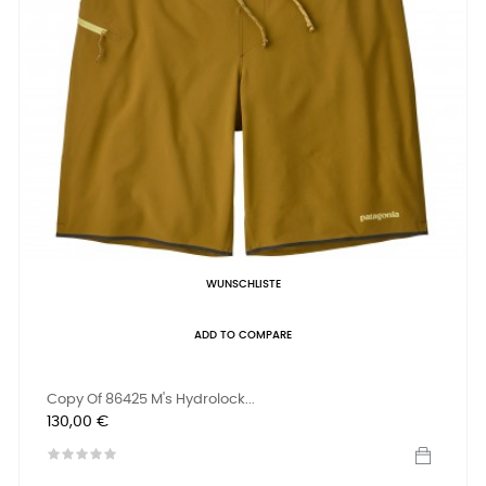
WUNSCHLISTE
ADD TO COMPARE
Copy Of 86425 M's Hydrolock...
Preis
130,00 €