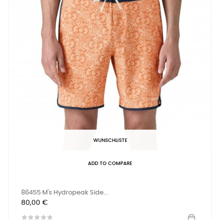
WUNSCHLISTE
ADD TO COMPARE
86455 M's Hydropeak Side...
Preis
80,00 €