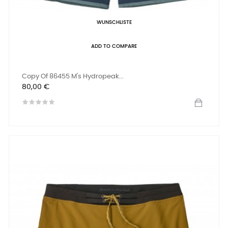
WUNSCHLISTE
ADD TO COMPARE
Copy Of 86455 M's Hydropeak...
Preis
80,00 €