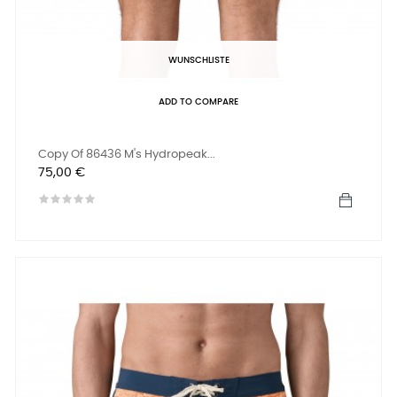
WUNSCHLISTE
ADD TO COMPARE
Copy Of 86436 M's Hydropeak...
Preis
75,00 €