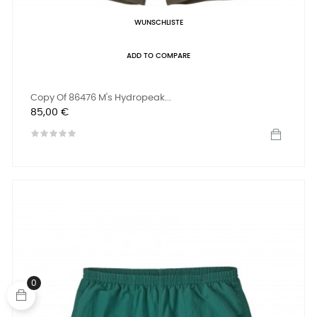
WUNSCHLISTE
ADD TO COMPARE
Copy Of 86476 M's Hydropeak...
Preis
85,00 €
0