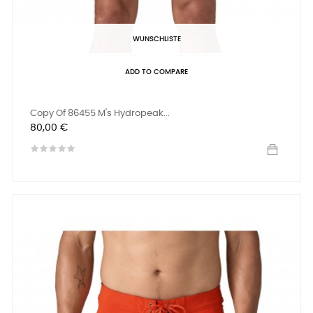
WUNSCHLISTE
ADD TO COMPARE
Copy Of 86455 M's Hydropeak...
Preis
80,00 €