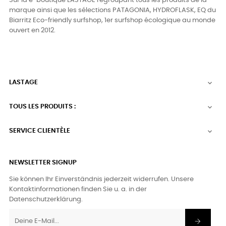
Sur la e-boutique LASTAGE regroupant tous les produits de la
marque ainsi que les sélections PATAGONIA, HYDROFLASK, EQ du
Biarritz Eco-friendly surfshop, 1er surfshop écologique au monde
ouvert en 2012.
LASTAGE

TOUS LES PRODUITS :

SERVICE CLIENTÈLE

NEWSLETTER SIGNUP
Sie können Ihr Einverständnis jederzeit widerrufen. Unsere
Kontaktinformationen finden Sie u. a. in der
Datenschutzerklärung.