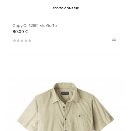
ADD TO COMPARE
Copy Of 52691 M's Go To...
Preis
80,00 €