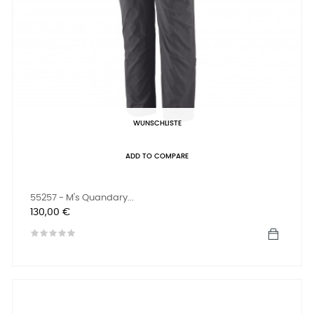
WUNSCHLISTE
ADD TO COMPARE
55257 - M's Quandary...
Preis
130,00 €