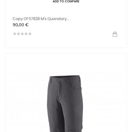
ADD TO COMPARE
Copy Of 57828 M's Quandary...
Preis
90,00 €