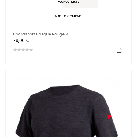
WUNSCHLISTE
ADD TO COMPARE
Boardshort Basque Rouge V...
Preis
79,00 €