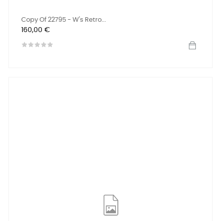
Copy Of 22795 - W's Retro...
Preis
160,00 €