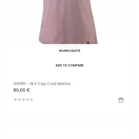
WUNSCHLISTE
ADD TO COMPARE
44595 - W's Cap Cool Merino...
Preis
80,00 €