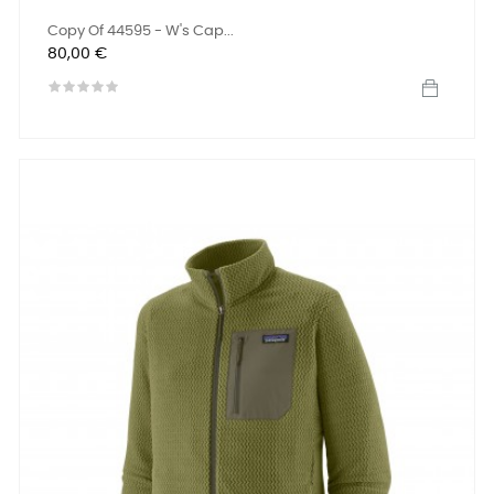
Copy Of 44595 - W's Cap...
Preis
80,00 €