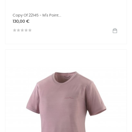
Copy Of 22145 - M's Point...
Preis
130,00 €