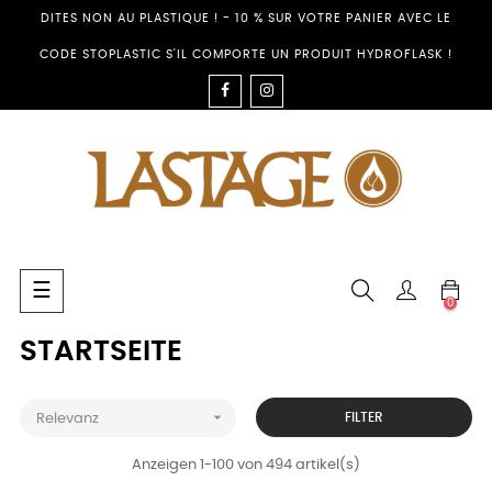
DITES NON AU PLASTIQUE ! - 10 % SUR VOTRE PANIER AVEC LE
CODE STOPLASTIC S'IL COMPORTE UN PRODUIT HYDROFLASK !
FACEBOOK
INSTAGRAM
Umschalten
☰
0
der
Navigation
STARTSEITE

FILTER
Relevanz
Anzeigen 1-100 von 494 artikel(s)