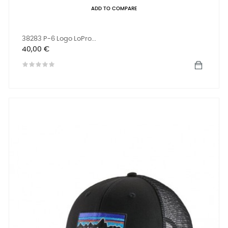
ADD TO COMPARE
38283 P-6 Logo LoPro...
Preis
40,00 €