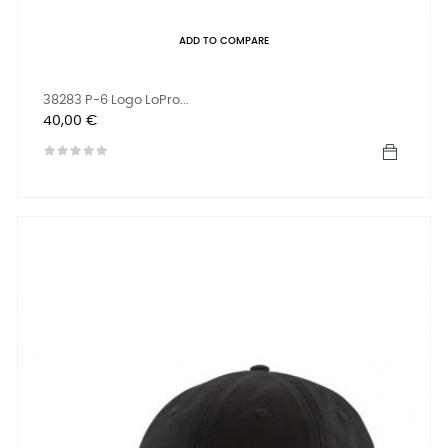
ADD TO COMPARE
38283 P-6 Logo LoPro...
Preis
40,00 €