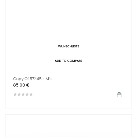
WUNSCHLISTE
ADD TO COMPARE
Copy Of 57345 - M's...
Preis
85,00 €