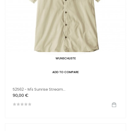
WUNSCHLISTE
ADD TO COMPARE
52562 - M's Sunrise Stream...
Preis
90,00 €