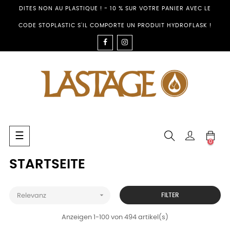
DITES NON AU PLASTIQUE ! - 10 % SUR VOTRE PANIER AVEC LE
CODE STOPLASTIC S'IL COMPORTE UN PRODUIT HYDROFLASK !
FACEBOOK
INSTAGRAM
Umschalten
☰
0
der
Navigation
STARTSEITE

FILTER
Relevanz
Anzeigen 1-100 von 494 artikel(s)