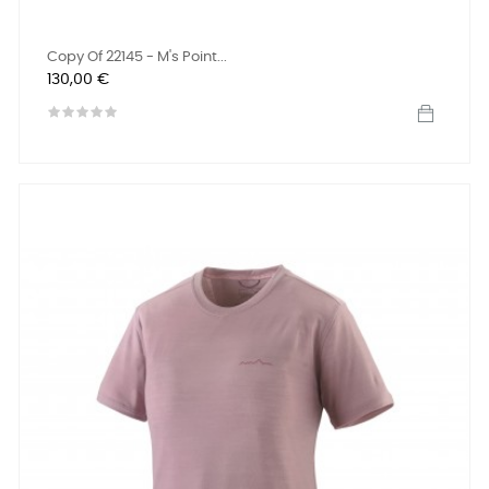
Copy Of 22145 - M's Point...
Preis
130,00 €