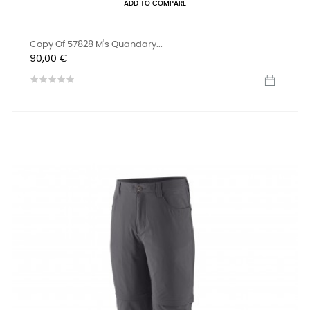
ADD TO COMPARE
Copy Of 57828 M's Quandary...
Preis
90,00 €