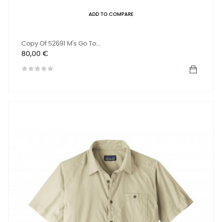
ADD TO COMPARE
Copy Of 52691 M's Go To...
Preis
80,00 €