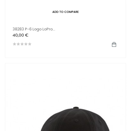
ADD TO COMPARE
38283 P-6 Logo LoPro...
Preis
40,00 €