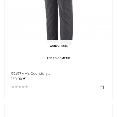
WUNSCHLISTE
ADD TO COMPARE
55257 - M's Quandary...
Preis
130,00 €