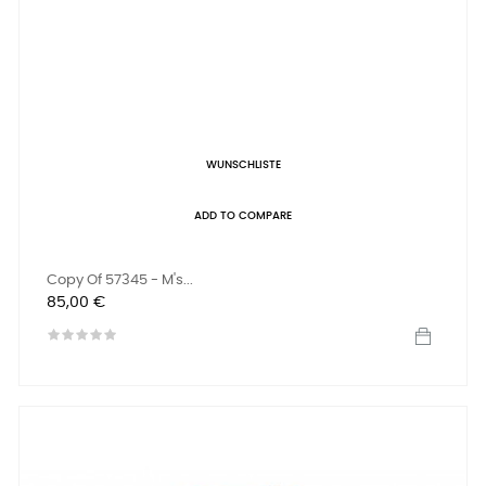
WUNSCHLISTE
ADD TO COMPARE
Copy Of 57345 - M's...
Preis
85,00 €