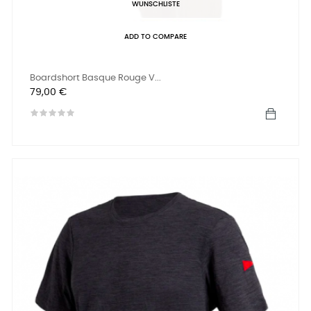
WUNSCHLISTE
ADD TO COMPARE
Boardshort Basque Rouge V...
Preis
79,00 €