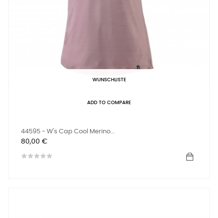
WUNSCHLISTE
ADD TO COMPARE
44595 - W's Cap Cool Merino...
Preis
80,00 €