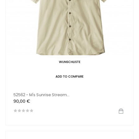
WUNSCHLISTE
ADD TO COMPARE
52562 - M's Sunrise Stream...
Preis
90,00 €