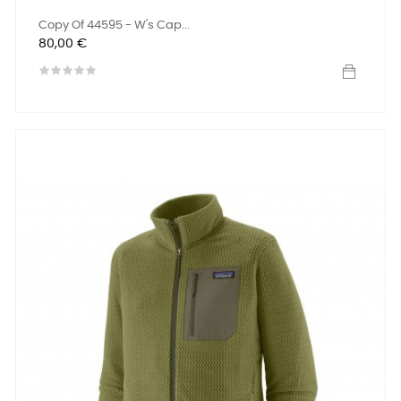
Copy Of 44595 - W's Cap...
Preis
80,00 €