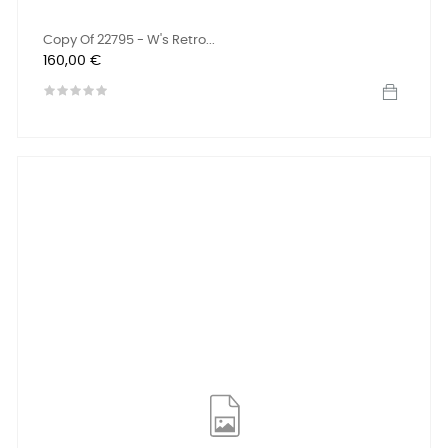
Copy Of 22795 - W's Retro...
Preis
160,00 €