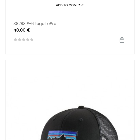
ADD TO COMPARE
38283 P-6 Logo LoPro...
Preis
40,00 €