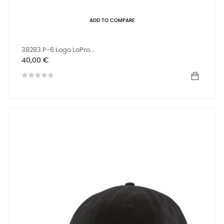
ADD TO COMPARE
38283 P-6 Logo LoPro...
Preis
40,00 €