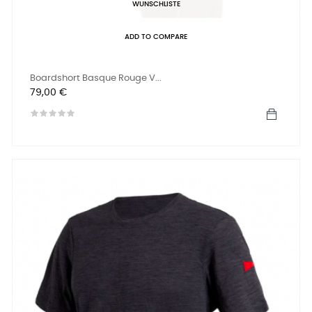
WUNSCHLISTE
ADD TO COMPARE
Boardshort Basque Rouge V...
Preis
79,00 €