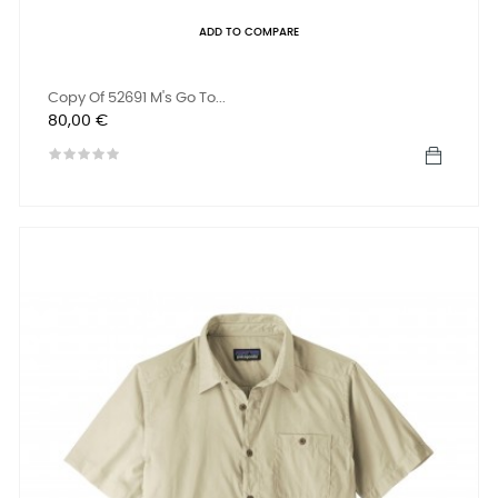
ADD TO COMPARE
Copy Of 52691 M's Go To...
Preis
80,00 €