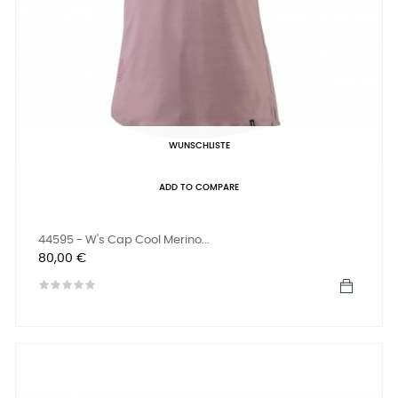
WUNSCHLISTE
ADD TO COMPARE
44595 - W's Cap Cool Merino...
Preis
80,00 €