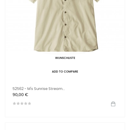
WUNSCHLISTE
ADD TO COMPARE
52562 - M's Sunrise Stream...
Preis
90,00 €