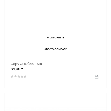
WUNSCHLISTE
ADD TO COMPARE
Copy Of 57345 - M's...
Preis
85,00 €