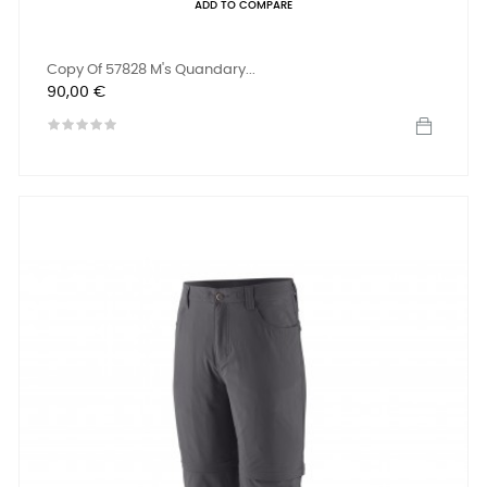
ADD TO COMPARE
Copy Of 57828 M's Quandary...
Preis
90,00 €