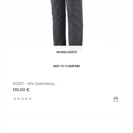
WUNSCHLISTE
ADD TO COMPARE
55257 - M's Quandary...
Preis
130,00 €