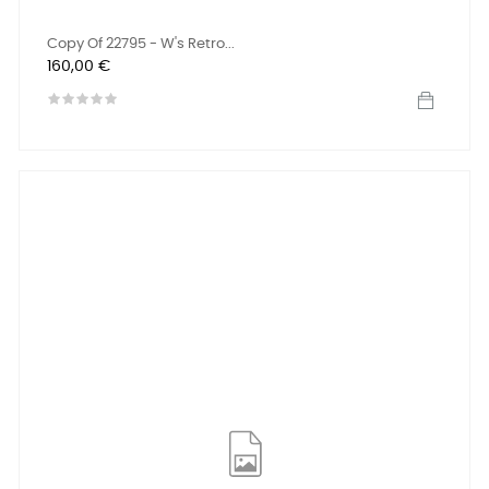
Copy Of 22795 - W's Retro...
Preis
160,00 €