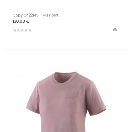
Copy Of 22145 - M's Point...
Preis
130,00 €