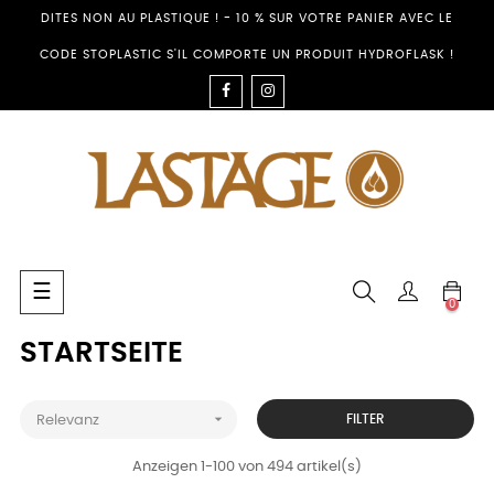
DITES NON AU PLASTIQUE ! - 10 % SUR VOTRE PANIER AVEC LE
CODE STOPLASTIC S'IL COMPORTE UN PRODUIT HYDROFLASK !
FACEBOOK
INSTAGRAM
Umschalten
☰
0
der
Navigation
STARTSEITE

FILTER
Relevanz
Anzeigen 1-100 von 494 artikel(s)