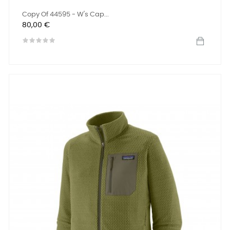
Copy Of 44595 - W's Cap...
Preis
80,00 €