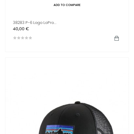
ADD TO COMPARE
38283 P-6 Logo LoPro...
Preis
40,00 €