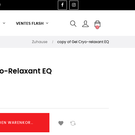
FACEBOOK
INSTAGRAM
!
T
VENTES FLASH
0
Zuhause
copy of Gel Cryo-relaxant EQ
yo-Relaxant EQ

 DEN WARENKORB LEGEN