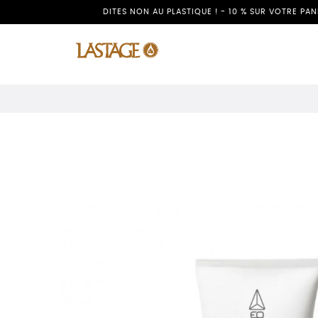
DITES NON AU PLASTIQUE ! - 10 % SUR VOTRE PA