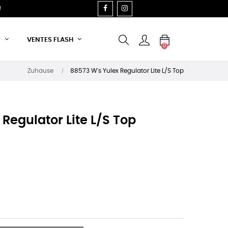
FACEBOOK
INSTAGRAM
!
T
VENTES FLASH
0
Zuhause
88573 W's Yulex Regulator Lite L/S Top
 Regulator Lite L/S Top