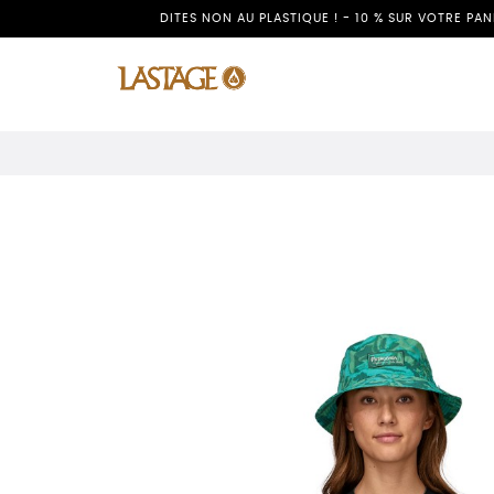
DITES NON AU PLASTIQUE ! - 10 % SUR VOTRE PA