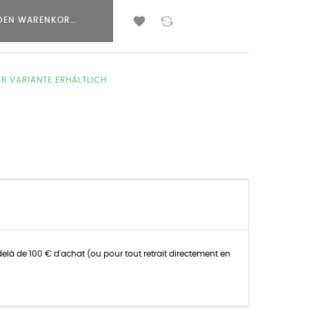

 DEN WARENKORB LEGEN
ER VARIANTE ERHÄLTLICH
delà de 100 € d'achat (ou pour tout retrait directement en