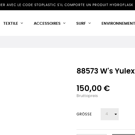
NIER AVEC LE CODE STOPLASTIC S'IL COMPORTE UN PRODUIT HYDROFLASK 
TEXTILE
ACCESSOIRES
SURF
ENVIRONNEMEN
88573 W's Yulex
150,00 €
Bruttopreis
GRÖSSE