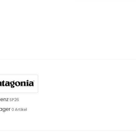
renz
SP26
Lager
0 Artikel