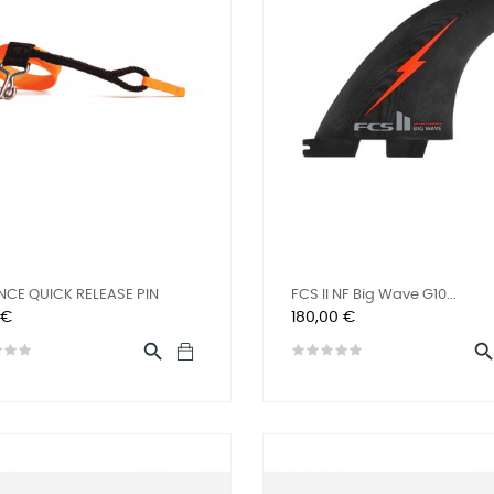
NCE QUICK RELEASE PIN
FCS II NF Big Wave G10...
Preis
 €
180,00 €
