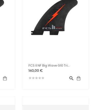
FCS II NF Big Wave G10 Tri...
Preis
140,00 €

