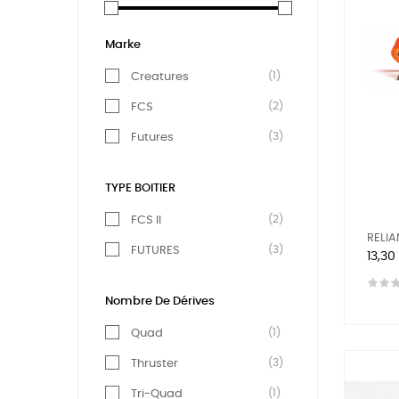
Marke
(1)
Creatures
(2)
FCS
(3)
Futures
TYPE BOITIER
(2)
FCS II
RELIA
(3)
FUTURES
Preis
13,30
Nombre De Dérives
(1)
Quad
(3)
Thruster
(1)
Tri-Quad