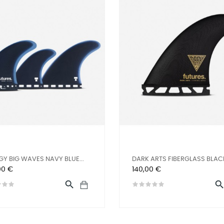
Y BIG WAVES NAVY BLUE...
DARK ARTS FIBERGLASS BLACK
Preis
00 €
140,00 €
