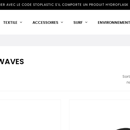
NIER AVEC LE CODE STOPLASTIC S'IL COMPORTE UN PRODUIT HYDROFLASK 
TEXTILE
ACCESSOIRES
SURF
ENVIRONNEMEN
 WAVES
Sort
n