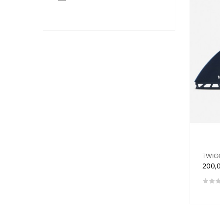
TWIGG
Preis
200,