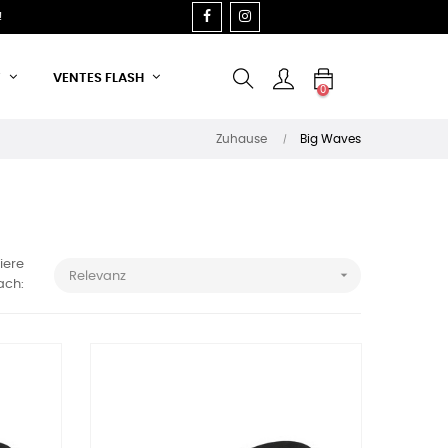
FACEBOOK
INSTAGRAM
!
T
VENTES FLASH
0
Zuhause
Big Waves
iere

Relevanz
ach: