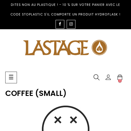
DITES NON AU PLASTIQUE ! - 10 % SUR VOTRE PANIER AVEC LE
CODE STOPLASTIC S'IL COMPORTE UN PRODUIT HYDROFLASK !
FACEBOOK
INSTAGRAM
Umschalten
☰
0
der
Navigation
COFFEE (SMALL)