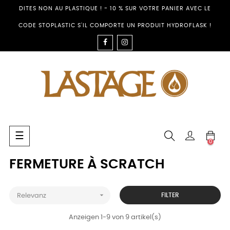
DITES NON AU PLASTIQUE ! - 10 % SUR VOTRE PANIER AVEC LE
CODE STOPLASTIC S'IL COMPORTE UN PRODUIT HYDROFLASK !
FACEBOOK
INSTAGRAM
Umschalten
☰
0
der
Navigation
FERMETURE À SCRATCH

FILTER
Relevanz
Anzeigen 1-9 von 9 artikel(s)