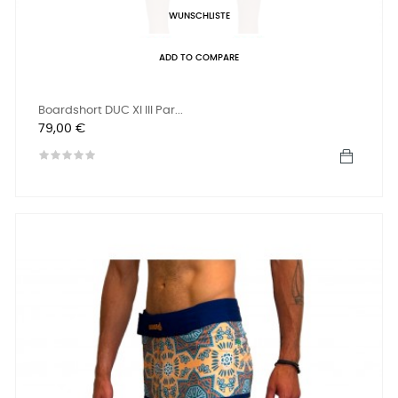
WUNSCHLISTE
ADD TO COMPARE
Boardshort DUC XI III Par...
Preis
79,00 €