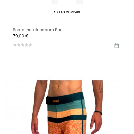
ADD TO COMPARE
Boardshort Ilunabara Par...
Preis
79,00 €