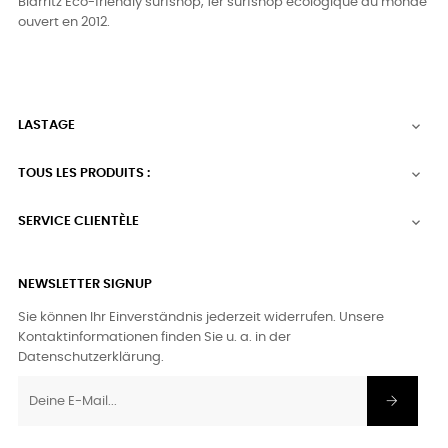
Biarritz Eco-friendly surfshop, 1er surfshop écologique au monde
ouvert en 2012.
LASTAGE

TOUS LES PRODUITS :

SERVICE CLIENTÈLE

NEWSLETTER SIGNUP
Sie können Ihr Einverständnis jederzeit widerrufen. Unsere
Kontaktinformationen finden Sie u. a. in der
Datenschutzerklärung.