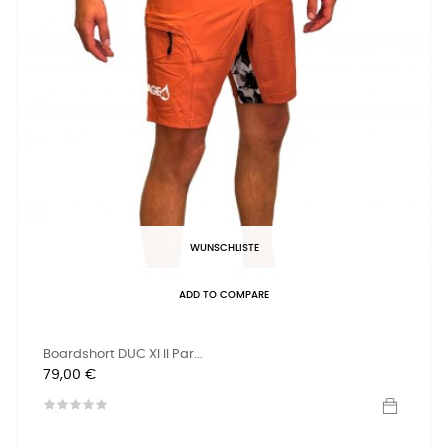
WUNSCHLISTE
ADD TO COMPARE
Boardshort DUC XI II Par...
Preis
79,00 €