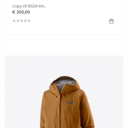
Copy Of 85241 M's...
Prijs
€ 200,00