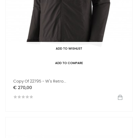
ADD TO WISHLIST
ADD TO COMPARE
Copy Of 22795 - W's Retro...
Prijs
€ 270,00