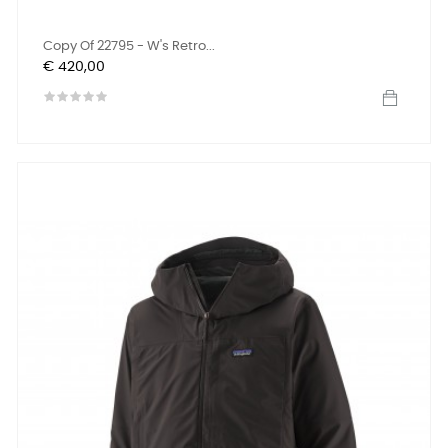
Copy Of 22795 - W's Retro...
Prijs
€ 420,00