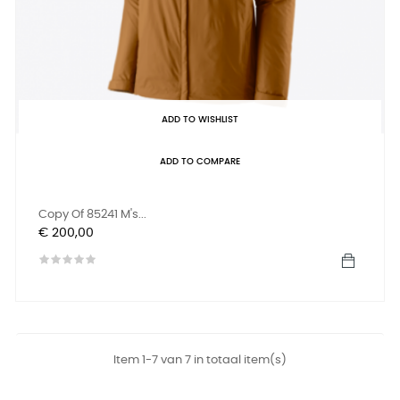
ADD TO WISHLIST
ADD TO COMPARE
Copy Of 85241 M's...
Prijs
€ 200,00
Item 1-7 van 7 in totaal item(s)