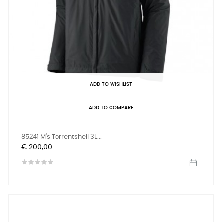
ADD TO WISHLIST
ADD TO COMPARE
85241 M's Torrentshell 3L...
Prijs
€ 200,00