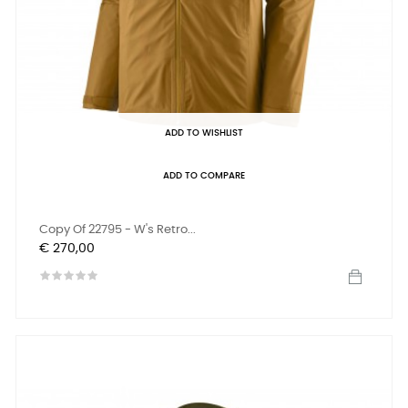
ADD TO WISHLIST
ADD TO COMPARE
Copy Of 22795 - W's Retro...
Prijs
€ 270,00