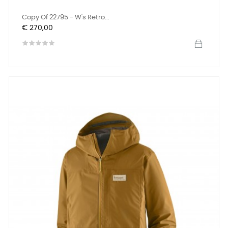
Copy Of 22795 - W's Retro...
Prijs
€ 270,00