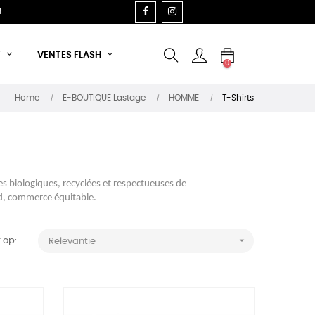
FACEBOOK
INSTAGRAM
!
T
VENTES FLASH
0
Home
E-BOUTIQUE Lastage
HOMME
T-Shirts
s biologiques, recyclées et respectueuses de
ied, commerce équitable.

 op:
Relevantie