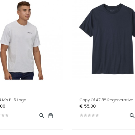
 M's P-6 Logo...
Copy Of 42185 Regenerative..
Prijs
,00
€ 55,00
