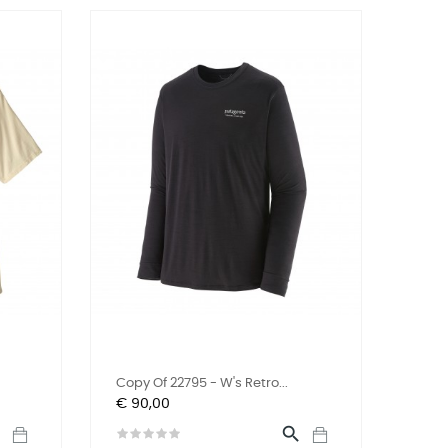
Copy Of 22795 - W's Retro...
Prijs
€ 90,00

