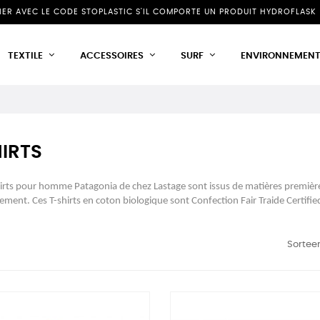
NIER AVEC LE CODE STOPLASTIC S'IL COMPORTE UN PRODUIT HYDROFLASK 
TEXTILE
ACCESSOIRES
SURF
ENVIRONNEMEN
IRTS
irts pour homme Patagonia de chez Lastage sont issus de matières première
ement. Ces T-shirts en coton biologique sont Confection Fair Traide Certif
Sorteer