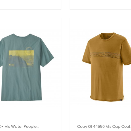
 - M's Water People...
Copy Of 44590 M's Cap Cool..