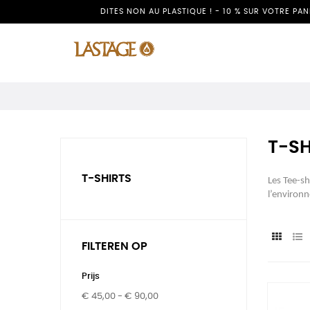
DITES NON AU PLASTIQUE ! - 10 % SUR VOTRE PA
T-SH
T-SHIRTS
Les Tee-sh
l’environn
FILTEREN OP
Prijs
€ 45,00 - € 90,00