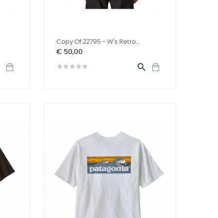
Copy Of 22795 - W's Retro...
Prijs
€ 50,00

