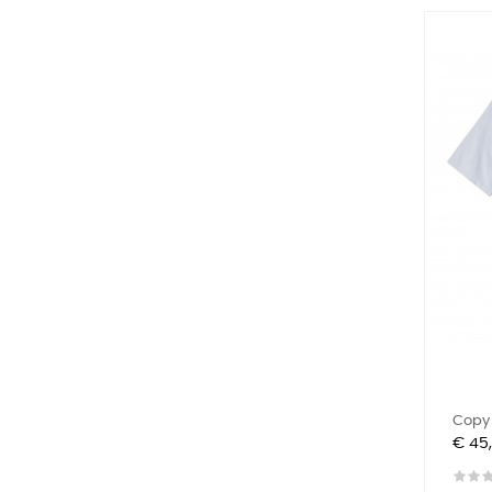
Copy 
Prijs
€ 45