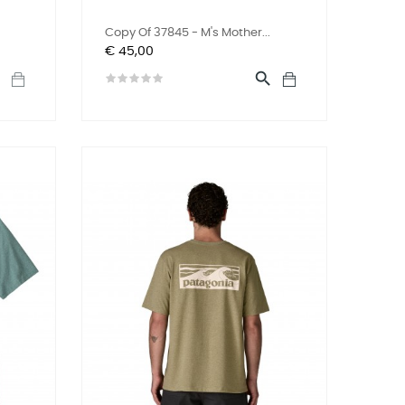
Copy Of 37845 - M's Mother...
Prijs
€ 45,00

