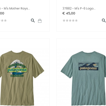
 - M's Mother Rays...
37882 - M's P-6 Logo...
Prijs
,00
€ 45,00
