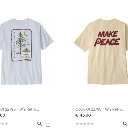
Of 22795 - W's Retro...
Copy Of 22795 - W's Retro...
Prijs
,00
€ 45,00
