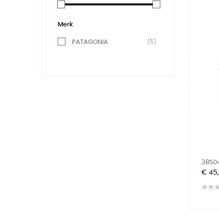
Merk
(5)
PATAGONIA
38504
Prijs
€ 45