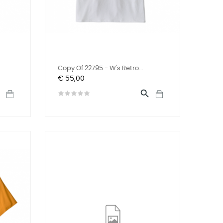
Copy Of 22795 - W's Retro...
Prijs
€ 55,00

