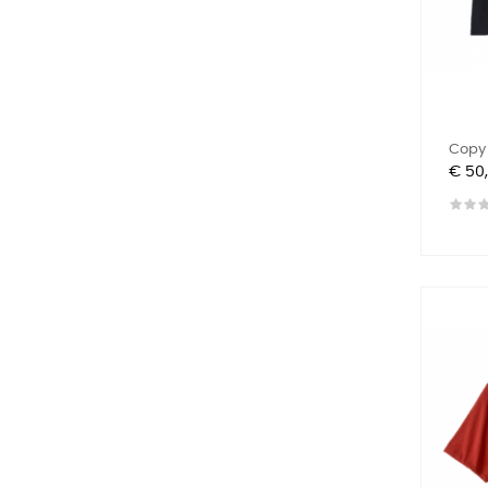
Copy 
Prijs
€ 50