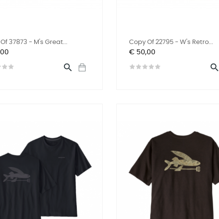
Of 37873 - M's Great...
Copy Of 22795 - W's Retro...
Prijs
,00
€ 50,00
