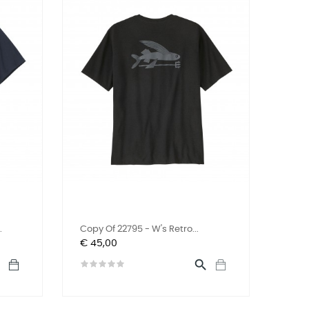
.
Copy Of 22795 - W's Retro...
Prijs
€ 45,00

