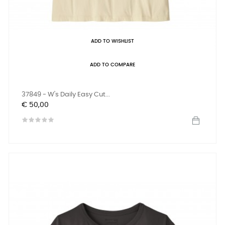
ADD TO WISHLIST
ADD TO COMPARE
37849 - W's Daily Easy Cut...
Prijs
€ 50,00