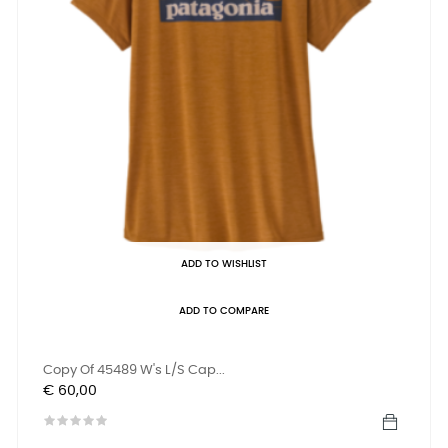
ADD TO WISHLIST
ADD TO COMPARE
Copy Of 45489 W's L/S Cap...
Prijs
€ 60,00