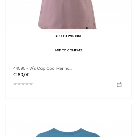
ADD TO WISHLIST
ADD TO COMPARE
44595 - W's Cap Cool Merino...
Prijs
€ 80,00