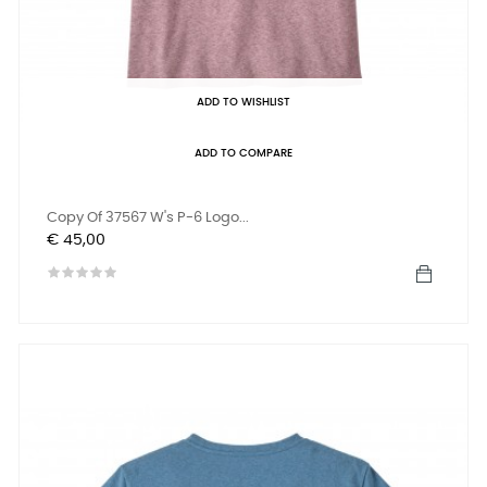
ADD TO WISHLIST
ADD TO COMPARE
Copy Of 37567 W's P-6 Logo...
Prijs
€ 45,00