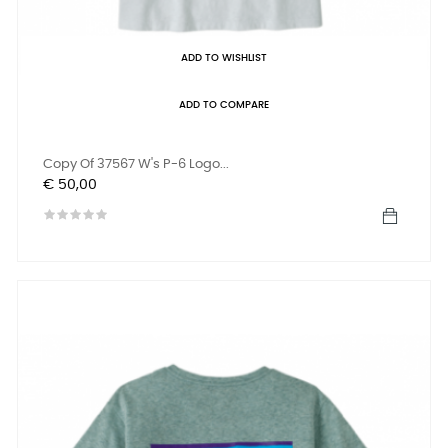
ADD TO WISHLIST
ADD TO COMPARE
Copy Of 37567 W's P-6 Logo...
Prijs
€ 50,00