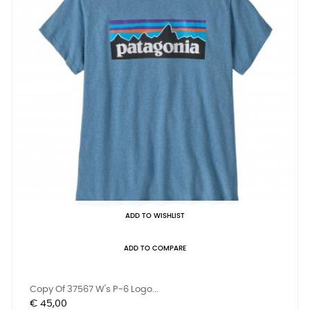
ADD TO WISHLIST
ADD TO COMPARE
Copy Of 37567 W's P-6 Logo...
Prijs
€ 45,00