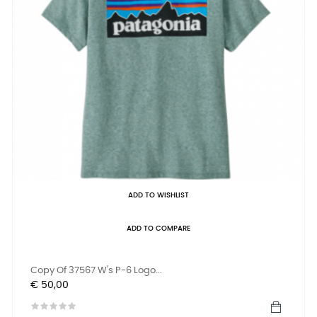
ADD TO WISHLIST
ADD TO COMPARE
Copy Of 37567 W's P-6 Logo...
Prijs
€ 50,00