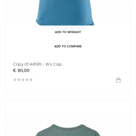
ADD TO WISHLIST
ADD TO COMPARE
Copy Of 44595 - W's Cap...
Prijs
€ 80,00