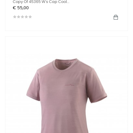
Copy Of 45365 W's Cap Cool...
Prijs
€ 55,00