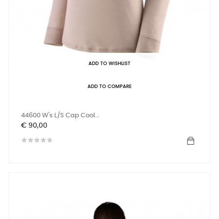
ADD TO WISHLIST
ADD TO COMPARE
44600 W's L/S Cap Cool...
Prijs
€ 90,00