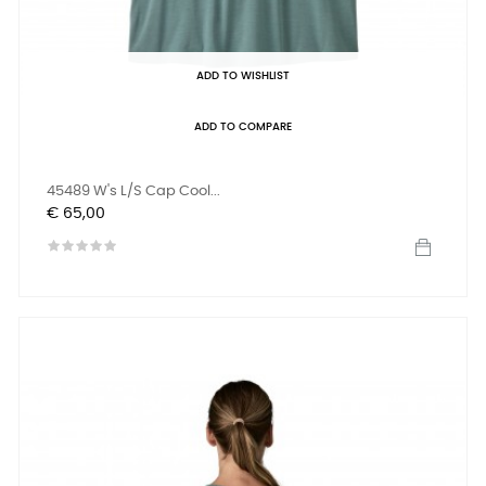
ADD TO WISHLIST
ADD TO COMPARE
45489 W's L/S Cap Cool...
Prijs
€ 65,00