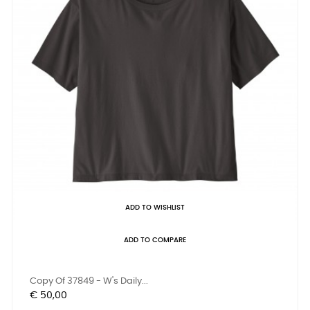
ADD TO WISHLIST
ADD TO COMPARE
Copy Of 37849 - W's Daily...
Prijs
€ 50,00