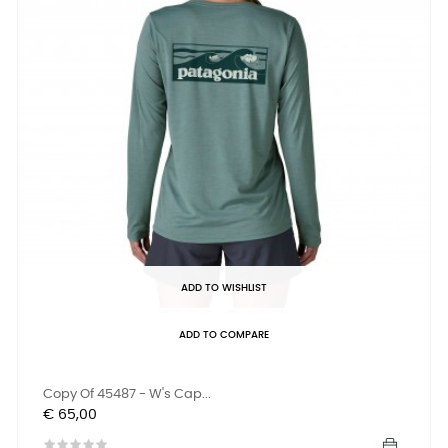
ADD TO WISHLIST
ADD TO COMPARE
Copy Of 45487 - W's Cap...
Prijs
€ 65,00