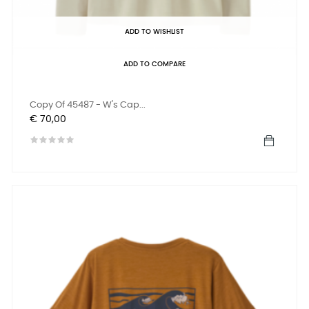
ADD TO WISHLIST
ADD TO COMPARE
Copy Of 45487 - W's Cap...
Prijs
€ 70,00