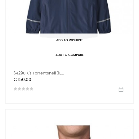
ADD TO WISHLIST
ADD TO COMPARE
64290 K's Torrentshell 3L...
Prijs
€ 150,00