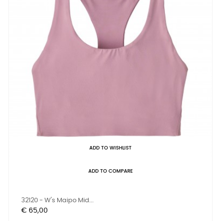
ADD TO WISHLIST
ADD TO COMPARE
32120 - W's Maipo Mid...
Prijs
€ 65,00