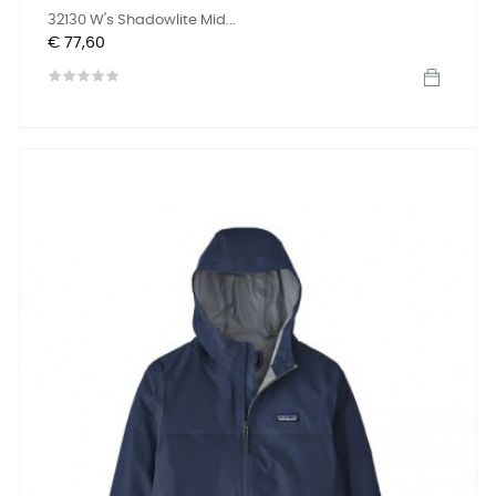
32130 W's Shadowlite Mid...
Prijs
€ 77,60