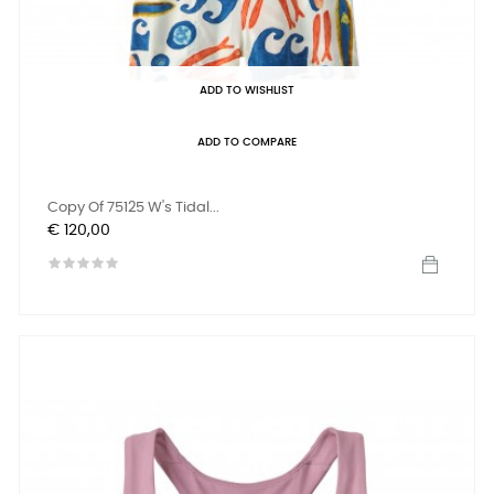
ADD TO WISHLIST
ADD TO COMPARE
Copy Of 75125 W's Tidal...
Prijs
€ 120,00