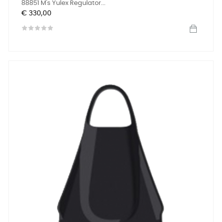
88851 M's Yulex Regulator...
Prijs
€ 330,00