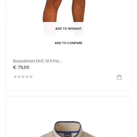
ADD TO WISHLIST
ADD TO COMPARE
Boardshort DUC XI II Par...
Prijs
€ 79,00