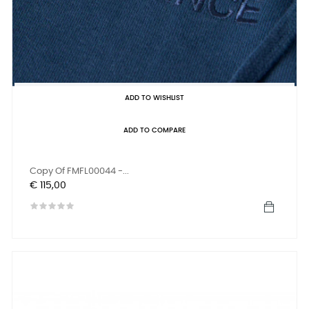
ADD TO WISHLIST
ADD TO COMPARE
Copy Of FMFL00044 -...
Prijs
€ 115,00