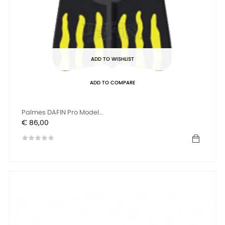
ADD TO WISHLIST
ADD TO COMPARE
Palmes DAFIN Pro Model...
Prijs
€ 86,00