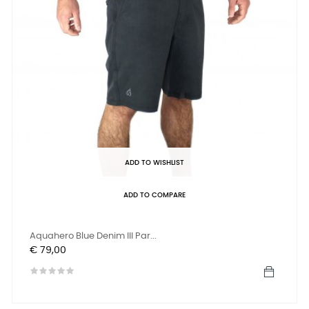
ADD TO WISHLIST
ADD TO COMPARE
Aquahero Blue Denim III Par...
Prijs
€ 79,00