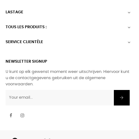
LASTAGE

TOUS LES PRODUITS :

SERVICE CLIENTÈLE

NEWSLETTER SIGNUP
U kunt op elk gewenst moment weer uitschrijven. Hiervoor kunt
u de contactgegevens gebruiken uit de algemene
voorwaarden.
Facebook
Instagram