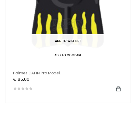
ADD TO WISHLIST
ADD TO COMPARE
Palmes DAFIN Pro Model...
Prijs
€ 86,00