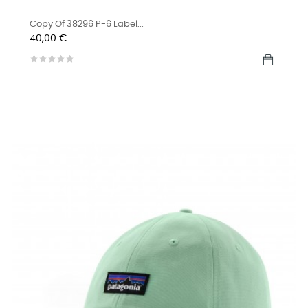
Copy Of 38296 P-6 Label...
Precio
40,00 €