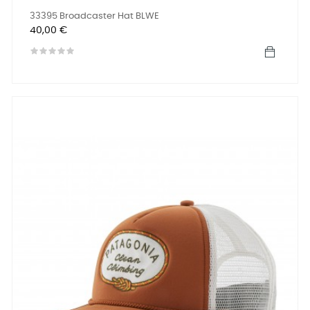
33395 Broadcaster Hat BLWE
Precio
40,00 €