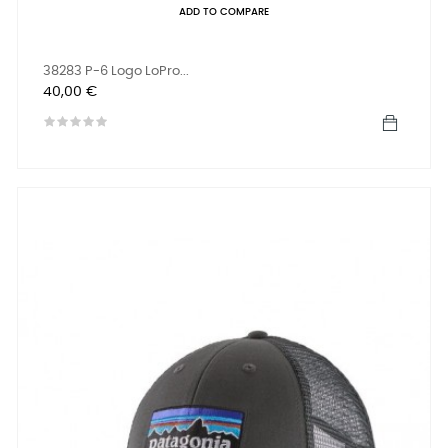
ADD TO COMPARE
38283 P-6 Logo LoPro...
Precio
40,00 €