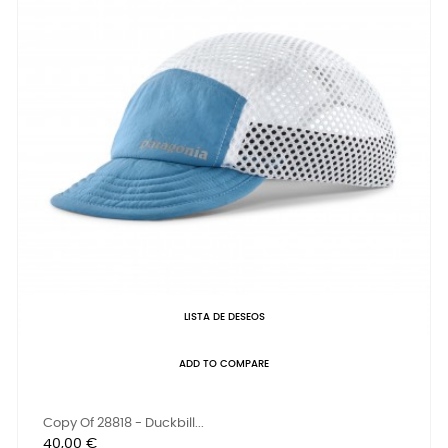
LISTA DE DESEOS
ADD TO COMPARE
Copy Of 28818 - Duckbill...
Precio
40,00 €