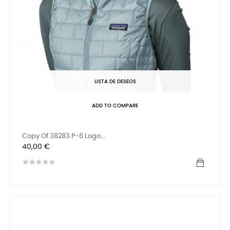
LISTA DE DESEOS
ADD TO COMPARE
Copy Of 38283 P-6 Logo...
Precio
40,00 €