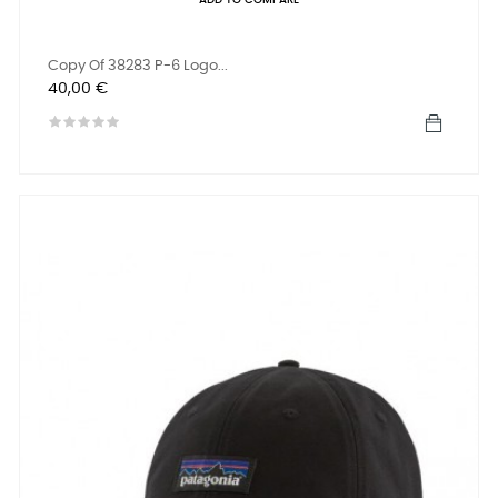
ADD TO COMPARE
Copy Of 38283 P-6 Logo...
Precio
40,00 €