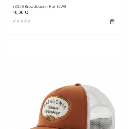
33395 Broadcaster Hat BLWE
Precio
40,00 €