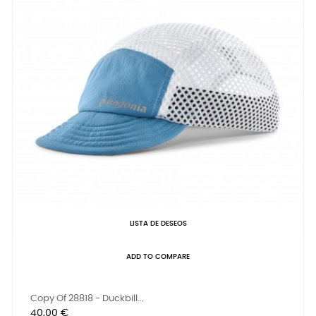
LISTA DE DESEOS
ADD TO COMPARE
Copy Of 28818 - Duckbill...
Precio
40,00 €