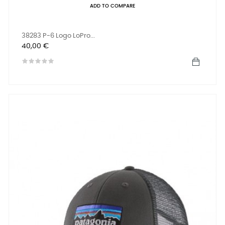
ADD TO COMPARE
38283 P-6 Logo LoPro...
Precio
40,00 €