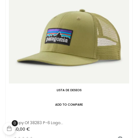
LISTA DE DESEOS
ADD TO COMPARE
Copy Of 38283 P-6 Logo...
0
Precio
40,00 €