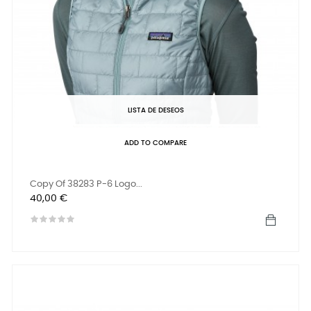
LISTA DE DESEOS
ADD TO COMPARE
Copy Of 38283 P-6 Logo...
Precio
40,00 €