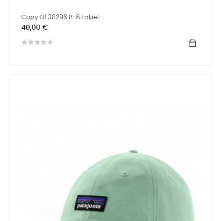
Copy Of 38296 P-6 Label...
Precio
40,00 €