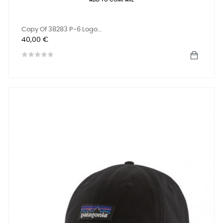
ADD TO COMPARE
Copy Of 38283 P-6 Logo...
Precio
40,00 €