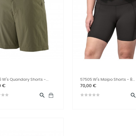
 W's Quandary Shorts -...
57505 W's Maipo Shorts - 8...
o
Precio
0 €
70,00 €
