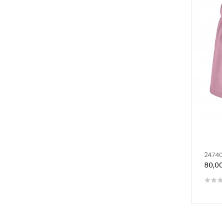
24740
Preci
80,0