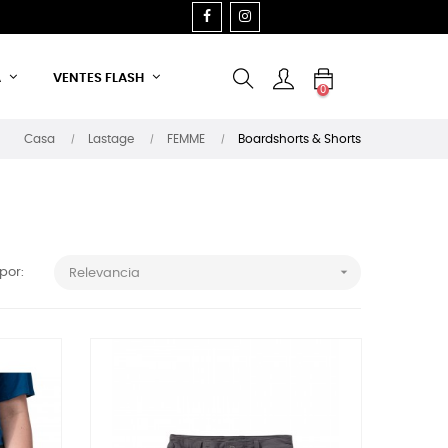
FACEBOOK
INSTAGRAM
A
VENTES FLASH
0
Casa
Lastage
FEMME
Boardshorts & Shorts

por:
Relevancia