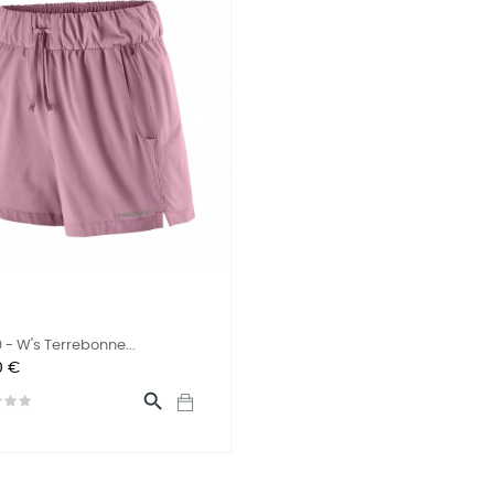
 - W's Terrebonne...
o
0 €
