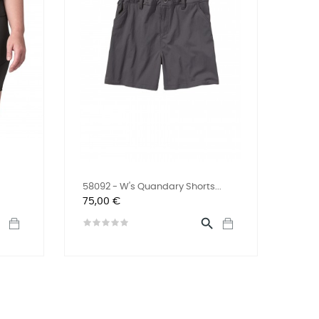
58092 - W's Quandary Shorts...
Precio
75,00 €

