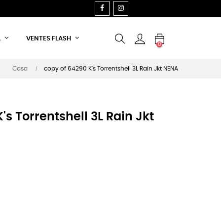
FACEBOOK
INSTAGRAM
A
VENTES FLASH
0
Casa
copy of 64290 K's Torrentshell 3L Rain Jkt NENA
s Torrentshell 3L Rain Jkt